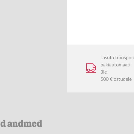
Tasuta transpor
pakiautomaati
üle
500 € ostudele
ed andmed