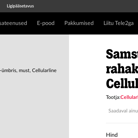
Ligipääsetavus
isateenused
E-pood
Pakkumised
Liitu Tele2ga
Samsu
rahak
Cellu
Tootja:
Cellular
Saadaval ainu
Hind