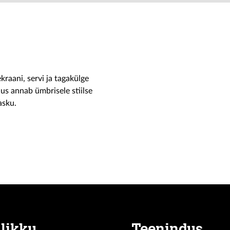
raani, servi ja tagakülge
us annab ümbrisele stiilse
asku.
likku
Teenindus