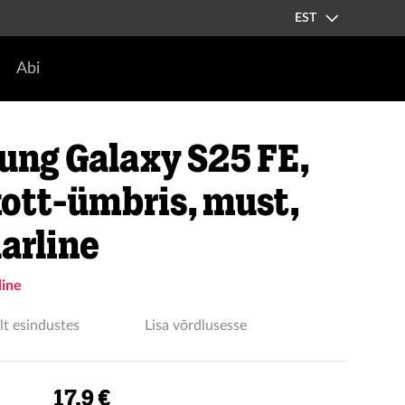
EST
Abi
ng Galaxy S25 FE,
ott-ümbris, must,
larline
line
lt esindustes
Lisa võrdlusesse
17.9 €