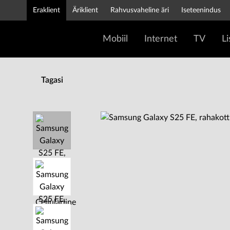
Eraklient
Äriklient
Rahvusvaheline äri
Iseteenindus
Mobiil
Internet
TV
L
Tagasi