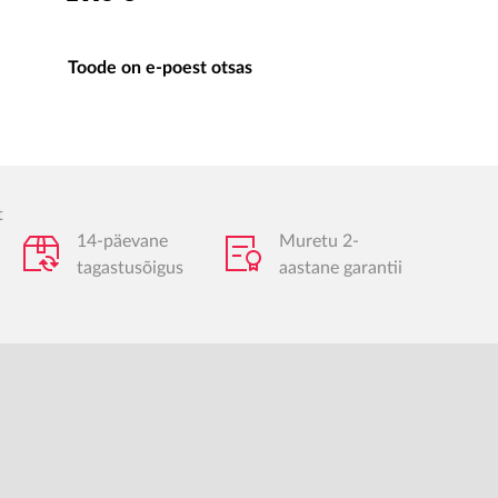
Toode on e-poest otsas
t
14-päevane
Muretu 2-
tagastusõigus
aastane garantii