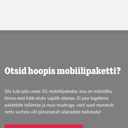
Lisainfo
Otsid hoopis mobiilipaketti?
Siis tule piilu meie 5G mobiilipakette, kus on mõistliku
hinna eest kõik eluks vajalik olemas. Ei pea tegelema
pakettide tellimise ja muu mudruga, vaid saad muretult
netis surfata või piiramatult sõpradele helistada!