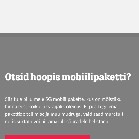
Lisainfo
Otsid hoopis mobiilipaketti?
Siis tule piilu meie 5G mobiilipakette, kus on mõistliku
hinna eest kõik eluks vajalik olemas. Ei pea tegelema
pakettide tellimise ja muu mudruga, vaid saad muretult
netis surfata või piiramatult sõpradele helistada!