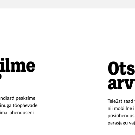
ja me võtame sinuga ühendust.
konkure
silme
Ots
?
arv
indlasti peaksime
Tele2st saad 
inuga tööpäevadel
nii mobiilne 
rima lahenduseni
püsiühendus!
parasjagu vaj