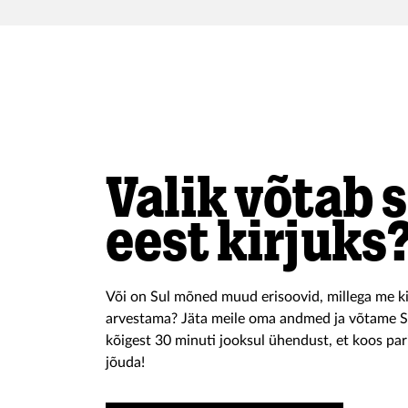
Valik võtab 
eest kirjuks
Või on Sul mõned muud erisoovid, millega me k
arvestama? Jäta meile oma andmed ja võtame S
kõigest 30 minuti jooksul ühendust, et koos pa
jõuda!