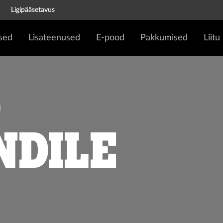
Ligipääsetavus
sed
Lisateenused
E-pood
Pakkumised
Liitu
d
ndile