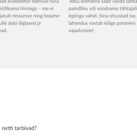
aad kvaliteetse teenuse turu
Tele2 kliendina saad valida tähta
istlikuma hinnaga – me ei
paindliku või soodsama tähtajal
jatult ressursse ning hoiame
lepingu vahel. Sina otsustad ise,
lle alati õiglased ja
lahendus vastab kõige paremini
vad.
vajadustele!
netti tarbivad?