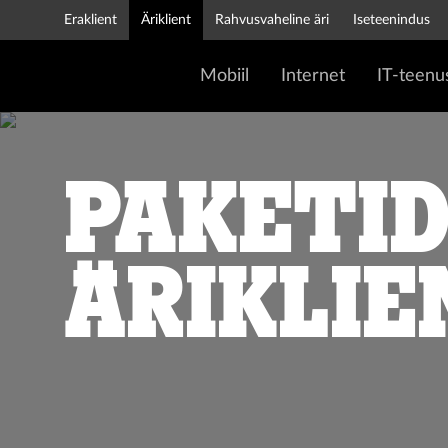
Eraklient
Äriklient
Rahvusvaheline äri
Iseteenindus
Mobiil
Internet
IT-teenu
Paketi
äriklie