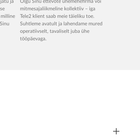
jatu ja
Olgu Sinu ettevõte ühemehefirma või
ise
mitmesajaliikmeline kollektiiv – iga
 milline
Tele2 klient saab meie täieliku toe.
 Sinu
Suhtleme avatult ja lahendame mured
operatiivselt, tavaliselt juba ühe
tööpäevaga.