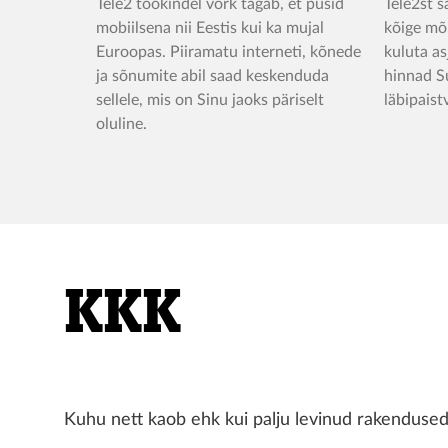
Tele2 töökindel võrk tagab, et püsid
Tele2st s
mobiilsena nii Eestis kui ka mujal
kõige mõ
Euroopas. Piiramatu interneti, kõnede
kuluta as
ja sõnumite abil saad keskenduda
hinnad Su
sellele, mis on Sinu jaoks päriselt
läbipaist
oluline.
KKK
Kuhu nett kaob ehk kui palju levinud rakendused 