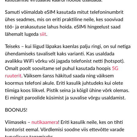
kasutamise virtuaalse kaardi hoolde usaldada.
Samuti võimaldab eSIM kasutada mitut telefoninumbrit
ühes seadmes, mis on eriti praktiline neile, kes soovivad
töö- ja erakasutuse lahus hoida. eSIMi hingeelust saad
lähemalt lugeda
siit
.
Teiseks – kui liigud läpakas kaenlas palju ringi, on sul netiga
ühendamiseks tavaliselt kaks varianti. Kas usaldada
avalikku WiFi võrku või jagada telefonist netti (hotspot).
Omalt poolt soovitame sel puhul kasutada hoopis
5G
ruuterit
. Väiksem šanss häkitud saada ning väiksem
koormus telefoni akule. Eriti kasulik juhtudeks kui olete
tiimiga koos liikvel. Pistik seina ja kõigil ühine võrk olemas.
Ei mingit paroolide küsimist ja suvalise võrgu usaldamist.
BOONUS!
Viimaseks –
nutikaamera
! Eriti kasulik neile, kes on tihti
kontorist eemal. Võrdlemisi soodne viis ettevõtte varade