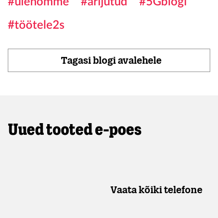
#ülehomme
#ärijutud
#5Gblogi
#töötele2s
Tagasi blogi avalehele
Uued tooted e-poes
Vaata kõiki telefone