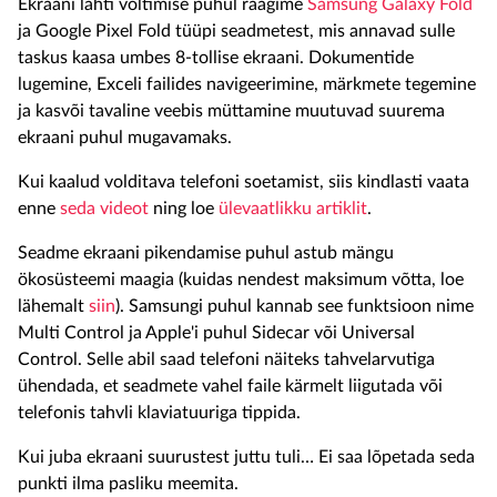
Ekraani lahti voltimise puhul räägime
Samsung Galaxy Fold
ja Google Pixel Fold tüüpi seadmetest, mis annavad sulle
taskus kaasa umbes 8-tollise ekraani. Dokumentide
lugemine, Exceli failides navigeerimine, märkmete tegemine
ja kasvõi tavaline veebis müttamine muutuvad suurema
ekraani puhul mugavamaks.
Kui kaalud volditava telefoni soetamist, siis kindlasti vaata
enne
seda videot
ning loe
ülevaatlikku artiklit
.
Seadme ekraani pikendamise puhul astub mängu
ökosüsteemi maagia (kuidas nendest maksimum võtta, loe
lähemalt
siin
). Samsungi puhul kannab see funktsioon nime
Multi Control ja Apple'i puhul Sidecar või Universal
Control. Selle abil saad telefoni näiteks tahvelarvutiga
ühendada, et seadmete vahel faile kärmelt liigutada või
telefonis tahvli klaviatuuriga tippida.
Kui juba ekraani suurustest juttu tuli… Ei saa lõpetada seda
punkti ilma pasliku meemita.