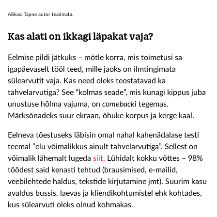
Allikas: Täpne autor teadmata.
Kas alati on ikkagi läpakat vaja?
Eelmise pildi jätkuks – mõtle korra, mis toimetusi sa
igapäevaselt tööl teed, mille jaoks on ilmtingimata
sülearvutit vaja. Kas need oleks teostatavad ka
tahvelarvutiga? See “kolmas seade”, mis kunagi kippus juba
unustuse hõlma vajuma, on
comeback
i tegemas.
Märksõnadeks suur ekraan, õhuke korpus ja kerge kaal.
Eelneva tõestuseks läbisin omal nahal kahenädalase testi
teemal “elu võimalikkus ainult tahvelarvutiga”. Sellest on
võimalik lähemalt lugeda
siit.
Lühidalt kokku võttes – 98%
töödest said kenasti tehtud (brausimised, e-mailid,
veebilehtede haldus, tekstide kirjutamine jmt). Suurim kasu
avaldus bussis, laevas ja kliendikohtumistel ehk kohtades,
kus sülearvuti oleks olnud kohmakas.