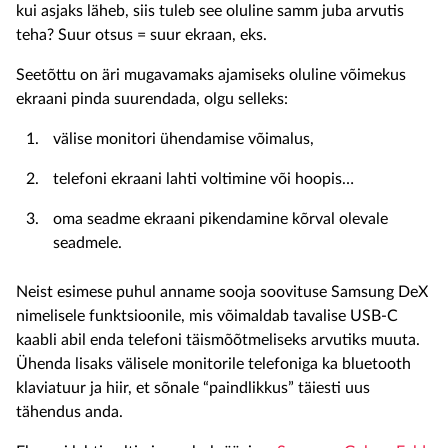
kui asjaks läheb, siis tuleb see oluline samm juba arvutis
teha? Suur otsus = suur ekraan, eks.
Seetõttu on äri mugavamaks ajamiseks oluline võimekus
ekraani pinda suurendada, olgu selleks:
välise monitori ühendamise võimalus,
telefoni ekraani lahti voltimine või hoopis…
oma seadme ekraani pikendamine kõrval olevale
seadmele.
Neist esimese puhul anname sooja soovituse Samsung DeX
nimelisele funktsioonile, mis võimaldab tavalise USB-C
kaabli abil enda telefoni täismõõtmeliseks arvutiks muuta.
Ühenda lisaks välisele monitorile telefoniga ka bluetooth
klaviatuur ja hiir, et sõnale “paindlikkus” täiesti uus
tähendus anda.