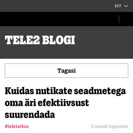
EST
Tele2 blogi
Tagasi
Kuidas nutikate seadmetega
oma äri efektiivsust
suurendada
#teletarkus
3 minuti lugemine