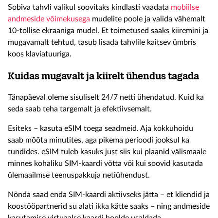
Sobiva tahvli valikul soovitaks kindlasti vaadata
mobiilse
andmeside võimekusega
mudelite poole ja valida vähemalt
10-tollise ekraaniga mudel. Et toimetused saaks kiiremini ja
mugavamalt tehtud, tasub lisada tahvlile kaitsev ümbris
koos klaviatuuriga.
Kuidas mugavalt ja kiirelt ühendus tagada
Tänapäeval oleme sisuliselt 24/7 netti ühendatud. Kuid ka
seda saab teha targemalt ja efektiivsemalt.
Esiteks – kasuta eSIM toega seadmeid. Aja kokkuhoidu
saab mõõta minutites, aga pikema perioodi jooksul ka
tundides. eSIM tuleb kasuks just siis kui plaanid välismaale
minnes kohaliku SIM-kaardi võtta või kui soovid kasutada
ülemaailmse teenuspakkuja netiühendust.
Nõnda saad enda SIM-kaardi aktiivseks jätta – et kliendid ja
koostööpartnerid su alati ikka kätte saaks – ning andmeside