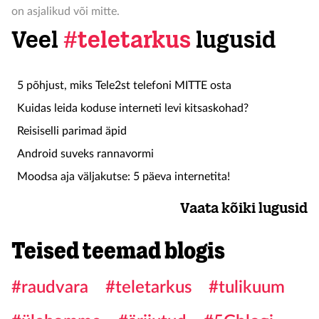
on asjalikud või mitte.
Veel
#teletarkus
lugusid
5 põhjust, miks Tele2st telefoni MITTE osta
Kuidas leida koduse interneti levi kitsaskohad?
Reisiselli parimad äpid
Android suveks rannavormi
Moodsa aja väljakutse: 5 päeva internetita!
Vaata kõiki lugusid
Teised teemad blogis
#raudvara
#teletarkus
#tulikuum