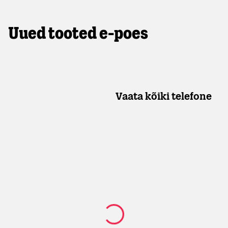
Uued tooted e-poes
Vaata kõiki telefone