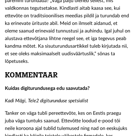
paremini turundada? „Väga palju oleneb sellest, mis
valdkonnas tegutsetakse. Kindlasti aitab kaasa see, kui
ettevõte on traditsioonilises meedias pildil ja turundab end
ka erinevate ürituste abil. Meid on ilmselt aidanud, et
oleme saanud erinevaid tunnustusi ja auhindu. Igal juhul on
alustava ettevõtjana lihtne reegel see, et iga tegevus peab
kandma mõtet. Ka sisuturundusartikkel tuleb kirjutada nii,
et see oleks maksimaalselt uudisväärtuslik,“ sõnas ta
lõpetuseks.
KOMMENTAAR
Kuidas digiturundusega edu saavutada?
Kadi Mägi, Tele2 digiturunduse spetsialist
Tanker on väga tubli pereettevõte, kes on Eestis praegu
juba väga tuntuks saanud. Ettevõtte loodud e-pood tõi
neile koroona ajal tublid tulemused ning nad on eeskujuks