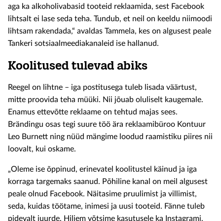
aga ka alkoholivabasid tooteid reklaamida, sest Facebook
lihtsalt ei lase seda teha. Tundub, et neil on keeldu niimoodi
lihtsam rakendada,“ avaldas Tammela, kes on algusest peale
Tankeri sotsiaalmeediakanaleid ise hallanud.
Koolitused tulevad abiks
Reegel on lihtne – iga postitusega tuleb lisada väärtust,
mitte proovida teha müüki. Nii jõuab oluliselt kaugemale.
Enamus ettevõtte reklaame on tehtud majas sees.
Brändingu osas tegi suure töö ära reklaamibüroo Kontuur
Leo Burnett ning nüüd mängime loodud raamistiku piires nii
loovalt, kui oskame.
„Oleme ise õppinud, erinevatel koolitustel käinud ja iga
korraga targemaks saanud. Põhiline kanal on meil algusest
peale olnud Facebook. Näitasime pruulimist ja villimist,
seda, kuidas töötame, inimesi ja uusi tooteid. Fänne tuleb
pidevalt juurde. Hiljem võtsime kasutusele ka Instagrami,