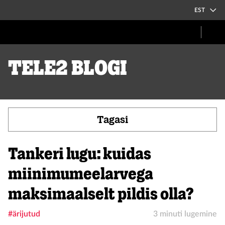
EST
Tele2 blogi
Tagasi
Tankeri lugu: kuidas
miinimumeelarvega
maksimaalselt pildis olla?
#ärijutud
3 minuti lugemine