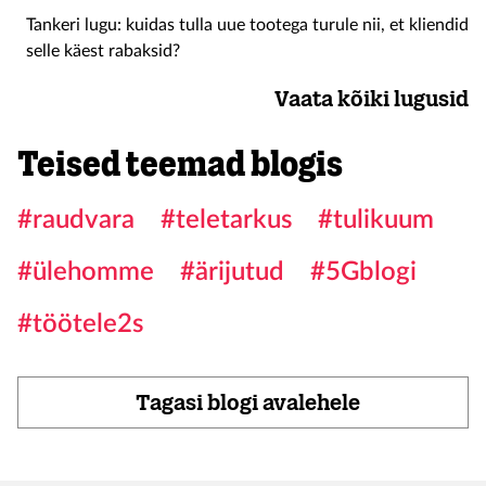
Tankeri lugu: kuidas tulla uue tootega turule nii, et kliendid
selle käest rabaksid?
Vaata kõiki lugusid
Teised teemad blogis
#raudvara
#teletarkus
#tulikuum
#ülehomme
#ärijutud
#5Gblogi
#töötele2s
Tagasi blogi avalehele