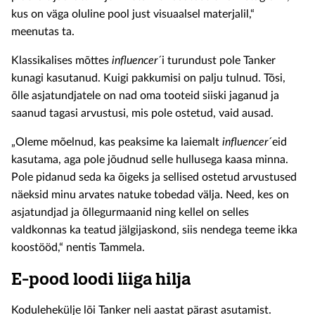
kus on väga oluline pool just visuaalsel materjalil,“
meenutas ta.
Klassikalises mõttes
influencer
´i turundust pole Tanker
kunagi kasutanud. Kuigi pakkumisi on palju tulnud. Tõsi,
õlle asjatundjatele on nad oma tooteid siiski jaganud ja
saanud tagasi arvustusi, mis pole ostetud, vaid ausad.
„Oleme mõelnud, kas peaksime ka laiemalt
influencer
´eid
kasutama, aga pole jõudnud selle hullusega kaasa minna.
Pole pidanud seda ka õigeks ja sellised ostetud arvustused
näeksid minu arvates natuke tobedad välja. Need, kes on
asjatundjad ja õllegurmaanid ning kellel on selles
valdkonnas ka teatud jälgijaskond, siis nendega teeme ikka
koostööd,“ nentis Tammela.
E-pood loodi liiga hilja
Kodulehekülje lõi Tanker neli aastat pärast asutamist.