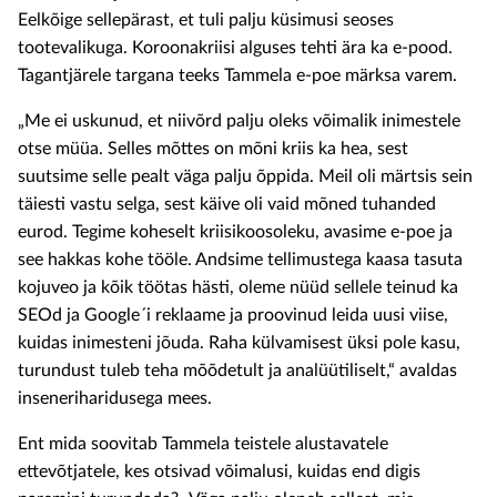
Eelkõige sellepärast, et tuli palju küsimusi seoses
tootevalikuga. Koroonakriisi alguses tehti ära ka e-pood.
Tagantjärele targana teeks Tammela e-poe märksa varem.
„Me ei uskunud, et niivõrd palju oleks võimalik inimestele
otse müüa. Selles mõttes on mõni kriis ka hea, sest
suutsime selle pealt väga palju õppida. Meil oli märtsis sein
täiesti vastu selga, sest käive oli vaid mõned tuhanded
eurod. Tegime koheselt kriisikoosoleku, avasime e-poe ja
see hakkas kohe tööle. Andsime tellimustega kaasa tasuta
kojuveo ja kõik töötas hästi, oleme nüüd sellele teinud ka
SEOd ja Google´i reklaame ja proovinud leida uusi viise,
kuidas inimesteni jõuda. Raha külvamisest üksi pole kasu,
turundust tuleb teha mõõdetult ja analüütiliselt,“ avaldas
inseneriharidusega mees.
Ent mida soovitab Tammela teistele alustavatele
ettevõtjatele, kes otsivad võimalusi, kuidas end digis