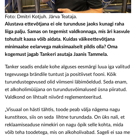
Foto: Dmitri Kotjuh. Järva Teataja.
Alustava ettevõtjana ei ole turunduse jaoks kunagi raha
liiga palju. Samas on tegemist valdkonnaga, mis äri kasvule
tohutult kaasa võib aidata. Kuidas väikeettevõtjana
minimaalse eelarvega maksimaalselt pildis olla? Oma
kogemust jagab Tankeri asutaja Jaanis Tammela.
Tanker seadis endale kohe alguses eesmärgi luua iga valitud
tegevusega brändile tuntust ja positiivset fooni. Kõik
turundustegevused olid viimseni läbimõeldud. Seda enam,
et alkoholimüüjana on turundusvõimalused üsna piiratud.
Valdkond on lihtsalt niivõrd reglementeeritud.
„Visuaal on hästi tähtis, toode peab välja nägema nagu
kunstiteos, siis on seda lihtne turundada. On üks nali, et
reklaamiseaduse nimekiri on nagu õpik selle kohta, mida
võib teha toodetega, mis on alkoholivabad. Sageli ei saa me