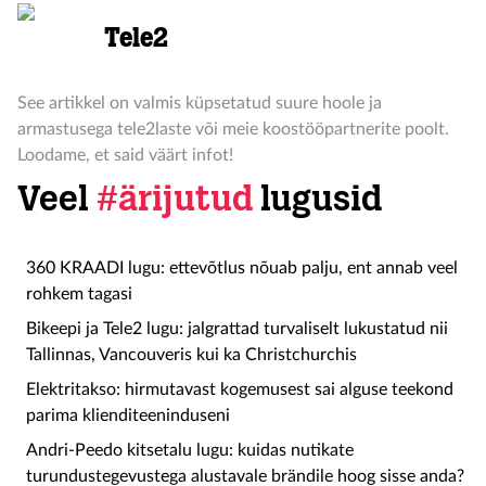
Tele2
See artikkel on valmis küpsetatud suure hoole ja
armastusega tele2laste või meie koostööpartnerite poolt.
Loodame, et said väärt infot!
Veel
#ärijutud
lugusid
360 KRAADI lugu: ettevõtlus nõuab palju, ent annab veel
rohkem tagasi
Bikeepi ja Tele2 lugu: jalgrattad turvaliselt lukustatud nii
Tallinnas, Vancouveris kui ka Christchurchis
Elektritakso: hirmutavast kogemusest sai alguse teekond
parima klienditeeninduseni
Andri-Peedo kitsetalu lugu: kuidas nutikate
turundustegevustega alustavale brändile hoog sisse anda?