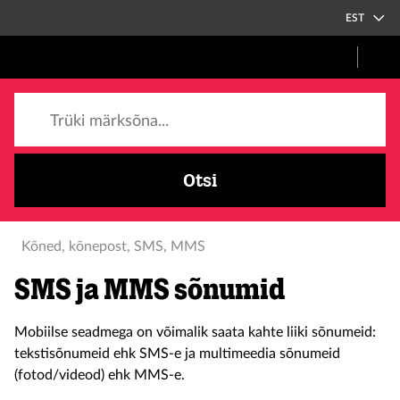
EST
Trüki märksõna...
Otsi
Kõned, kõnepost, SMS, MMS
SMS ja MMS sõnumid
Mobiilse seadmega on võimalik saata kahte liiki sõnumeid:
tekstisõnumeid ehk SMS-e ja multimeedia sõnumeid
(fotod/videod) ehk MMS-e.