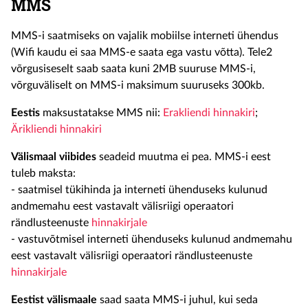
MMS
MMS-i saatmiseks on vajalik mobiilse interneti ühendus
(Wifi kaudu ei saa MMS-e saata ega vastu võtta). Tele2
võrgusiseselt saab saata kuni 2MB suuruse MMS-i,
võrguväliselt on MMS-i maksimum suuruseks 300kb.
Eestis
maksustatakse MMS nii:
Erakliendi hinnakiri
;
Ärikliendi hinnakiri
Välismaal viibides
seadeid muutma ei pea. MMS-i eest
tuleb maksta:
- saatmisel tükihinda ja interneti ühenduseks kulunud
andmemahu eest vastavalt välisriigi operaatori
rändlusteenuste
hinnakirjale
- vastuvõtmisel interneti ühenduseks kulunud andmemahu
eest vastavalt välisriigi operaatori rändlusteenuste
hinnakirjale
Eestist välismaale
saad saata MMS-i juhul, kui seda