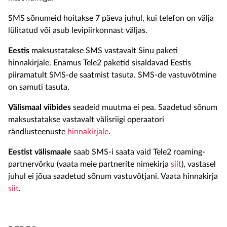
SMS sõnumeid hoitakse 7 päeva juhul, kui telefon on välja
lülitatud või asub levipiirkonnast väljas.
Eestis
maksustatakse SMS vastavalt Sinu paketi
hinnakirjale. Enamus Tele2 paketid sisaldavad Eestis
piiramatult SMS-de saatmist tasuta. SMS-de vastuvõtmine
on samuti tasuta.
Välismaal viibides
seadeid muutma ei pea. Saadetud sõnum
maksustatakse vastavalt välisriigi operaatori
rändlusteenuste
hinnakirjale
.
Eestist välismaale
saab SMS-i saata vaid Tele2 roaming-
partnervõrku (vaata meie partnerite nimekirja
siit
), vastasel
juhul ei jõua saadetud sõnum vastuvõtjani. Vaata hinnakirja
siit
.