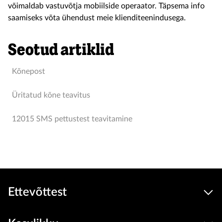
võimaldab vastuvõtja mobiilside operaator. Täpsema info
saamiseks võta ühendust meie klienditeenindusega.
Seotud artiklid
Kõnepost
Üritatud kõne teavitus
12015 SMS pettustest teavitamine
Ettevõttest