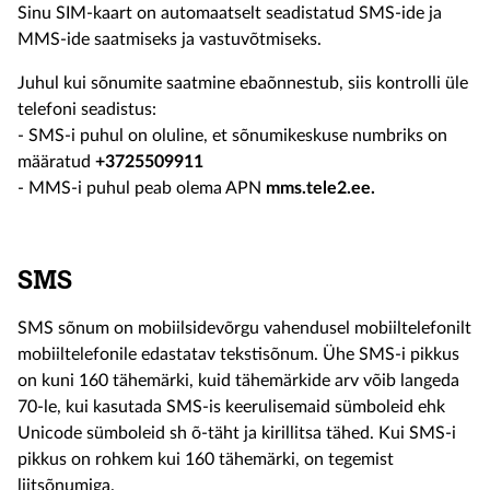
Sinu SIM-kaart on automaatselt seadistatud SMS-ide ja
MMS-ide saatmiseks ja vastuvõtmiseks.
Juhul kui sõnumite saatmine ebaõnnestub, siis kontrolli üle
telefoni seadistus:
- SMS-i puhul on oluline, et sõnumikeskuse numbriks on
määratud
+3725509911
- MMS-i puhul peab olema APN
mms.tele2.ee.
SMS
SMS sõnum on mobiilsidevõrgu vahendusel mobiiltelefonilt
mobiiltelefonile edastatav tekstisõnum. Ühe SMS-i pikkus
on kuni 160 tähemärki, kuid tähemärkide arv võib langeda
70-le, kui kasutada SMS-is keerulisemaid sümboleid ehk
Unicode sümboleid sh õ-täht ja kirillitsa tähed. Kui SMS-i
pikkus on rohkem kui 160 tähemärki, on tegemist
liitsõnumiga.