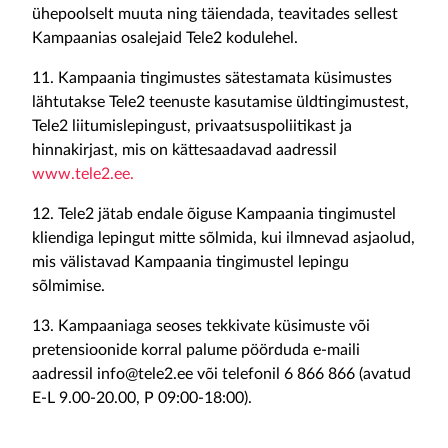
ühepoolselt muuta ning täiendada, teavitades sellest
Kampaanias osalejaid Tele2 kodulehel.
11. Kampaania tingimustes sätestamata küsimustes
lähtutakse Tele2 teenuste kasutamise üldtingimustest,
Tele2 liitumislepingust, privaatsuspoliitikast ja
hinnakirjast, mis on kättesaadavad aadressil
www.tele2.ee.
12. Tele2 jätab endale õiguse Kampaania tingimustel
kliendiga lepingut mitte sõlmida, kui ilmnevad asjaolud,
mis välistavad Kampaania tingimustel lepingu
sõlmimise.
13. Kampaaniaga seoses tekkivate küsimuste või
pretensioonide korral palume pöörduda e-maili
aadressil info@tele2.ee või telefonil 6 866 866 (avatud
E-L 9.00-20.00, P 09:00-18:00).