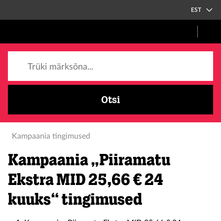
EST
Trüki märksõna...
Otsi
Kampaania tingimused
Kampaania „Piiramatu
Ekstra MID 25,66 € 24
kuuks“ tingimused