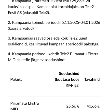
1. Kampaania „Piiramatu Ekstra MID 25,66 € 24
kuuks“ (edaspidi Kampaania) korraldajaks on Tele2
Eesti AS (edaspidi Tele2).
2. Kampaania toimub perioodil 5.11.2025-04.01.2026
(kaasa arvatud).
3. Kampaanias saavad osaleda kõik Tele2 uued
erakliendid, kes liituvad kampaaniaperioodil paketiga.
4. Kampaania perioodil kehtib Tele2 Piiramatu Ekstra
MID paketile järgnev soodushind:
Soodushind
Pakett
(kuutasu koos
Tavahind
KM-iga)
Piiramatu Ekstra
25,66 €
40,66 €
MID