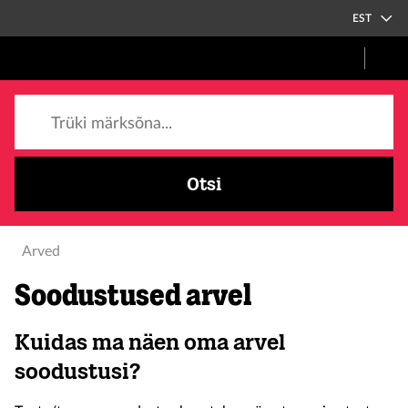
EST
Trüki märksõna...
Otsi
Arved
Soodustused arvel
Kuidas ma näen oma arvel
soodustusi?