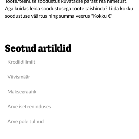
Toote/teenuse soodustus kuvatakse pärast rea nimetust.
Aga kuidas leida soodustusega toote täishinda? Liida kokku
soodustuse väärtus ning summa veerus "Kokku €"
Seotud artiklid
Krediidilimiit
Viivismäär
Maksegraafik
Arve iseteeninduses
Arve pole tulnud