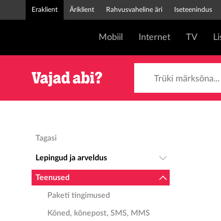
Eraklient
Äriklient
Rahvusvaheline äri
Iseteenindus
Mobiil
Internet
TV
L
Trüki märksõna...
Vajad abi?
Tagasi
Lepingud ja arveldus
Teenused
Paketi tingimused
Kõned, kõnepost, SMS, MMS