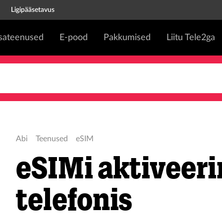
Ligipääsetavus
isateenused
E-pood
Pakkumised
Liitu Tele2ga
Abi
Teenused
eSIM
eSIMi aktiveer
telefonis