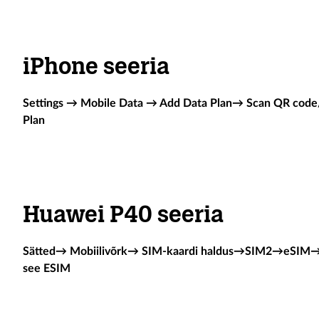
iPhone seeria
Settings → Mobile Data → Add Data Plan→ Scan QR code/
Plan
Huawei P40 seeria
Sätted→ Mobiilivõrk→ SIM-kaardi haldus
→
SIM2
→
eSIM→e
see ESIM