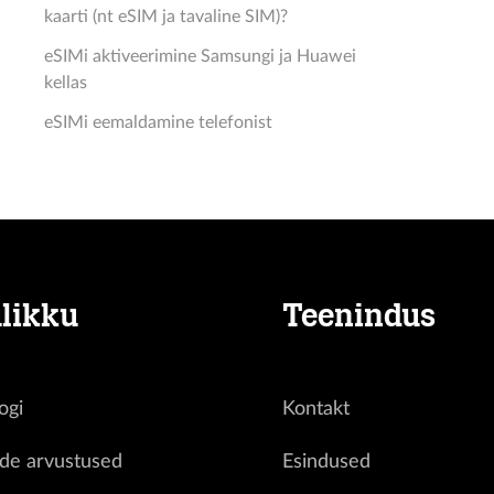
kaarti (nt eSIM ja tavaline SIM)?
eSIMi aktiveerimine Samsungi ja Huawei
kellas
eSIMi eemaldamine telefonist
likku
Teenindus
ogi
Kontakt
ide arvustused
Esindused