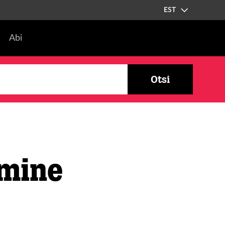
EST
Abi
Otsi
imine