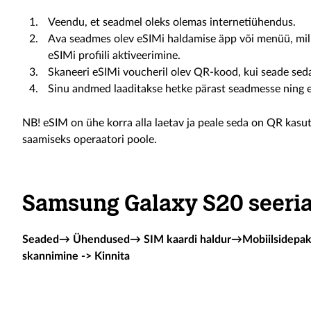
Veendu, et seadmel oleks olemas internetiühendus.
Ava seadmes olev eSIMi haldamise äpp või menüü, mille
eSIMi profiili aktiveerimine.
Skaneeri eSIMi voucheril olev QR-kood, kui seade sed
Sinu andmed laaditakse hetke pärast seadmesse ning e
NB! eSIM on ühe korra alla laetav ja peale seda on QR kasu
saamiseks operaatori poole.
Samsung Galaxy S20 seeri
Seaded→ Ühendused→ SIM kaardi haldur→Mobiilsidepaket
skannimine -> Kinnita