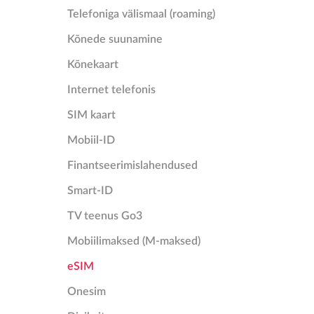
Telefoniga välismaal (roaming)
Kõnede suunamine
Kõnekaart
Internet telefonis
SIM kaart
Mobiil-ID
Finantseerimislahendused
Smart-ID
TV teenus Go3
Mobiilimaksed (M-maksed)
eSIM
Onesim