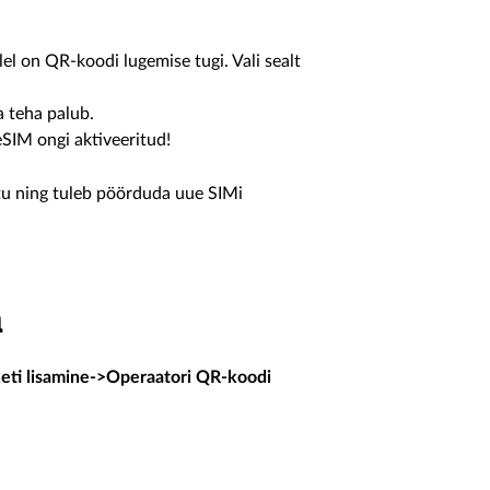
l on QR-koodi lugemise tugi. Vali sealt
a teha palub.
SIM ongi aktiveeritud!
tu ning tuleb pöörduda uue SIMi
a
i lisamine->Operaatori QR-koodi