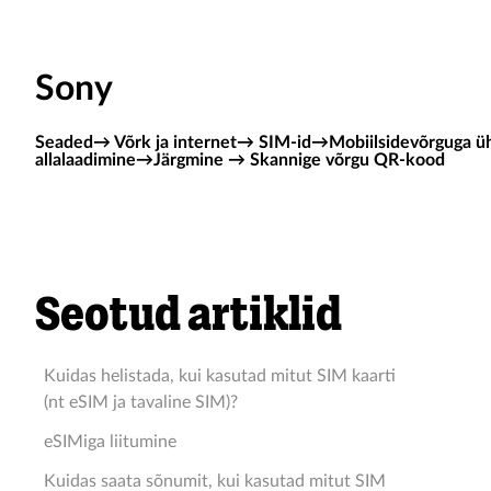
Sony
Seaded→ Võrk ja internet→ SIM-id→Mobiilsidevõrguga 
allalaadimine→Järgmine → Skannige võrgu QR-kood
Seotud artiklid
Kuidas helistada, kui kasutad mitut SIM kaarti
(nt eSIM ja tavaline SIM)?
eSIMiga liitumine
Kuidas saata sõnumit, kui kasutad mitut SIM