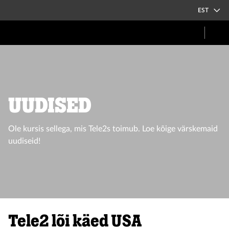
EST
UUDISED
Ole kursis sellega, mis Tele2s toimub. Loe kõige värskemaid
uudiseid!
Tele2 lõi käed USA