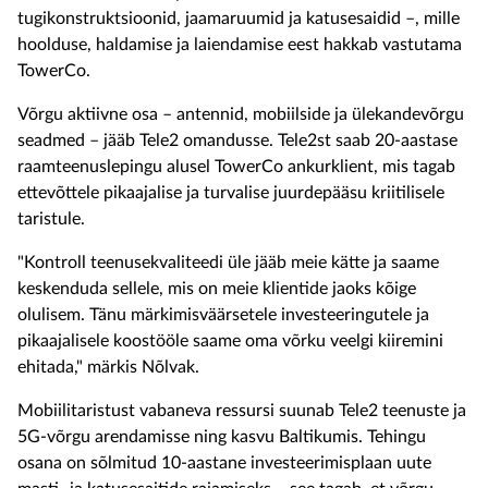
tugikonstruktsioonid, jaamaruumid ja katusesaidid –, mille
hoolduse, haldamise ja laiendamise eest hakkab vastutama
TowerCo
.
Võrgu aktiivne osa – antennid, mobiilside ja ülekandevõrgu
seadme
d
– jääb Tele2
omandusse.
Tele2
st saab
20-aastase
raamteenuslepingu alusel
TowerCo
ankurklien
t
, mis tagab
ettevõttele pikaajalise ja turvalise juurdepääsu kriitilisele
taristule.
"
K
ontroll teenusekvaliteedi üle
jääb
meie
kätte
ja
saame
keskenduda sellele, mis on
meie
klientide jaoks kõige
olulisem.
Tänu märkimisväärsetele
investeeringut
ele ja
pikaajalisele koostööle
saame oma
võrku veelgi kiiremini
ehitada
," märkis Nõlvak.
Mobiilitaristust vabaneva ressursi suunab Tele2 teenuste ja
5G-võrgu arendamisse ning kasvu Baltikumis. Tehingu
osana on sõlmitud 10-aastane investeerimisplaan uute