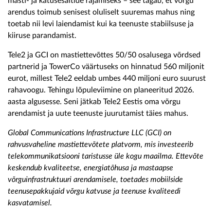
masti- ja katusesaitide rajamiseks
–
s
ee tagab, et võrgu
arendus toimub senisest
oluliselt
suuremas mahus
ning
toetab
nii levi laiendamist kui ka teenus
t
e stabiilsuse ja
kiiruse parandamist.
Tele2 ja GCI on mastiettevõttes
50/50 osalusega võrdsed
partnerid ja
TowerCo
väärtuseks on hinnatud 560 miljonit
eurot, millest
Tele2 eeldab umbes 440 miljoni euro suurust
rahavoogu.
Tehingu lõpuleviimine on planeeritud 2026.
aasta algusesse. Seni jätkab Tele2 Eestis oma võrgu
arendamist ja uute teenuste juurutamist täies mahus.
Global
Communications
Infrastructure
LLC (GCI) on
rahvusvaheline mastiettevõtete platvorm, mis investeerib
telekommunikatsiooni taristusse üle kogu maailma. Ettevõte
keskendub kvaliteetse, energiatõhusa ja mastaapse
võrguinfrastruktuuri arendamisele, toetades mobiilside
teenusepakkujaid võrgu katvuse ja teenuse kvaliteedi
kasvatamisel.