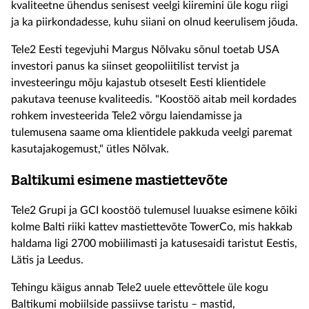
kvaliteetne
ühendus
senisest veelgi kiiremini üle
kogu
riigi
ja
ka piirkondadesse, kuhu
siiani
on olnud keerulisem jõuda
.
Tele2 Eesti
tegevjuh
i
Margus Nõlvaku
sõnul
toetab
USA
investori panus ka
siinset
geopoliitilis
t
tervis
t
ja
investeeringu
mõju
kajastub
otseselt Eesti klientidele
pakutava teenuse kvaliteedis.
"
Koostöö aitab meil kordades
rohkem investeerida
Tele2
võrgu
laiendamisse
ja
t
ulemusena
saame oma klientidele pakkuda veelgi paremat
kasutajakogemust,
" ütles Nõlvak.
Baltikumi esimene
mastiettevõte
Tele
2
Grupi ja GCI koostöö tulemusel luuakse esimene kõiki
kolme Balti riiki kattev mastiettevõte
TowerCo
,
mis
hakkab
haldama ligi 2700 mobiilimasti ja katusesaidi taristut Eestis,
Lätis ja Leedus.
Tehingu käigus annab Tele2 uuele ettevõttele üle kogu
Baltikumi mobiilside passiivse taristu – mastid,