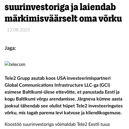
suurinvestoriga ja laiendab
märkimisväärselt oma võrku
13.08.2025
Jaga:
Tele2 Grupp
asutab koos
USA
investeerimispartneri
Global
Communications
Infrastructure
LLC-
ga
(GCI)
esimese Baltikumi-ülese ettevõtte
,
et
panusta
da
Eesti ja
kogu Baltikumi võrgu arendamisse.
J
ärgneva kümne aasta
jooksul
tähendab
see
olulist
hüpet
Tele2
investeeringutes
võr
ku, mis
tagab parema
levi katvuse
ja
kliendikogemuse
.
Koostöö
suurinvestoriga
võimaldab Tele2
Eestil
tuua