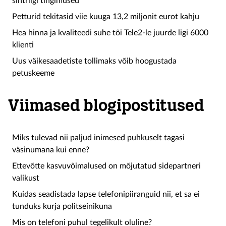
sihtriigi tingimused
Petturid tekitasid viie kuuga 13,2 miljonit eurot kahju
Hea hinna ja kvaliteedi suhe tõi Tele2-le juurde ligi 6000
klienti
Uus väikesaadetiste tollimaks võib hoogustada
petuskeeme
Viimased blogipostitused
Miks tulevad nii paljud inimesed puhkuselt tagasi
väsinumana kui enne?
Ettevõtte kasvuvõimalused on mõjutatud sidepartneri
valikust
Kuidas seadistada lapse telefonipiiranguid nii, et sa ei
tunduks kurja politseinikuna
Mis on telefoni puhul tegelikult oluline?