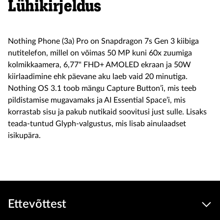
Lühikirjeldus
Nothing Phone (3a) Pro on Snapdragon 7s Gen 3 kiibiga
nutitelefon, millel on võimas 50 MP kuni 60x zuumiga
kolmikkaamera, 6,77" FHD+ AMOLED ekraan ja 50W
kiirlaadimine ehk päevane aku laeb vaid 20 minutiga.
Nothing OS 3.1 toob mängu Capture Button’i, mis teeb
pildistamise mugavamaks ja AI Essential Space’i, mis
korrastab sisu ja pakub nutikaid soovitusi just sulle. Lisaks
teada-tuntud Glyph-valgustus, mis lisab ainulaadset
isikupära.
Ettevõttest