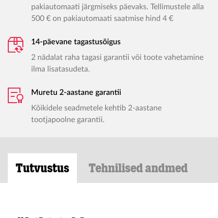
pakiautomaati järgmiseks päevaks. Tellimustele alla
500 € on pakiautomaati saatmise hind 4 €
14-päevane tagastusõigus
2 nädalat raha tagasi garantii või toote vahetamine
ilma lisatasudeta.
Muretu 2-aastane garantii
Kõikidele seadmetele kehtib 2-aastane
tootjapoolne garantii.
Tutvustus
Tehnilised andmed