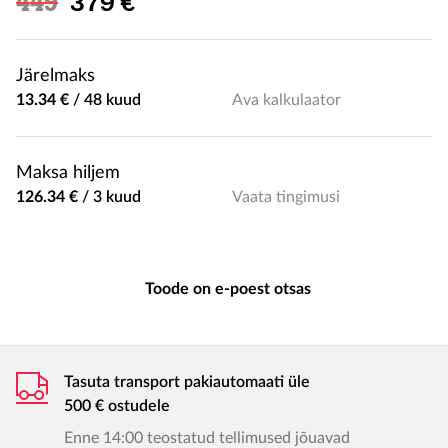
Soodushind
449
379 €
Järelmaks
13.34 €
/
48 kuud
Ava kalkulaator
Maksa hiljem
126.34 €
/
3 kuud
Vaata tingimusi
Toode on e-poest otsas
Tasuta transport pakiautomaati üle
500 € ostudele
Enne 14:00 teostatud tellimused jõuavad