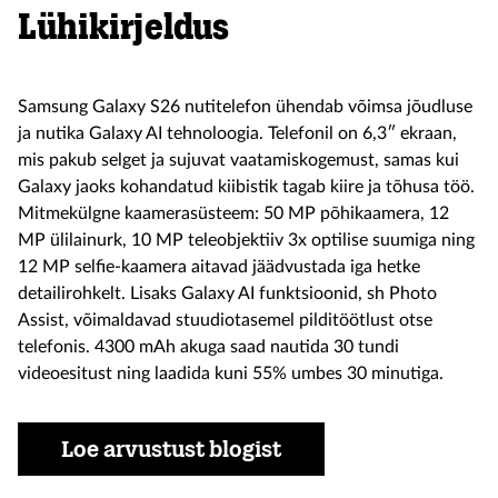
Lühikirjeldus
Samsung Galaxy S26 nutitelefon ühendab võimsa jõudluse
ja nutika Galaxy AI tehnoloogia. Telefonil on 6,3″ ekraan,
mis pakub selget ja sujuvat vaatamiskogemust, samas kui
Galaxy jaoks kohandatud kiibistik tagab kiire ja tõhusa töö.
Mitmekülgne kaamerasüsteem: 50 MP põhikaamera, 12
MP ülilainurk, 10 MP teleobjektiiv 3x optilise suumiga ning
12 MP selfie-kaamera aitavad jäädvustada iga hetke
detailirohkelt. Lisaks Galaxy AI funktsioonid, sh Photo
Assist, võimaldavad stuudiotasemel pilditöötlust otse
telefonis. 4300 mAh akuga saad nautida 30 tundi
videoesitust ning laadida kuni 55% umbes 30 minutiga.
Loe arvustust blogist