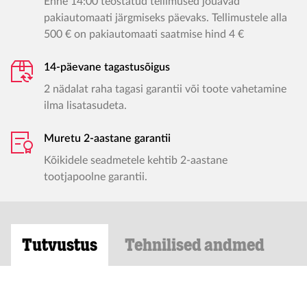
Enne 14:00 teostatud tellimused jõuavad
pakiautomaati järgmiseks päevaks. Tellimustele alla
500 € on pakiautomaati saatmise hind 4 €
14-päevane tagastusõigus
2 nädalat raha tagasi garantii või toote vahetamine
ilma lisatasudeta.
Muretu 2-aastane garantii
Kõikidele seadmetele kehtib 2-aastane
tootjapoolne garantii.
Tutvustus
Tehnilised andmed