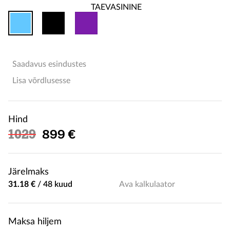
Saadavus esindustes
Lisa võrdlusesse
Hind
Soodushind
1029
899 €
Järelmaks
31.18 €
/
48 kuud
Ava kalkulaator
Maksa hiljem