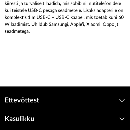
kiiresti ja turvaliselt laadida, mis sobib nii nutitelefonidele
kui teistele USB-C pesaga seadmetele. Lisaks adapterile on
komplektis 1 m USB-C – USB-C kaabel, mis toetab kuni 60
W laadimist. Ühildub Samsungi, Apple’i, Xiaomi, Oppo jt
seadmetega.
24.9 €
Seadmed
hind
Lisa ostukorvi
Ettevõttest
Kasulikku