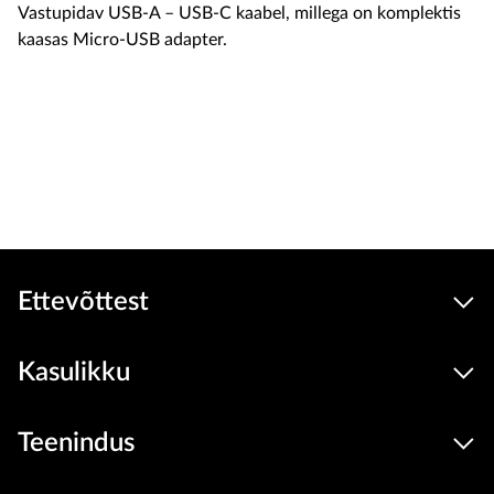
Vastupidav USB-A – USB-C kaabel, millega on komplektis
kaasas Micro-USB adapter.
14.9 €
Seadmed
hind
Lisa ostukorvi
Ettevõttest
Kasulikku
Teenindus