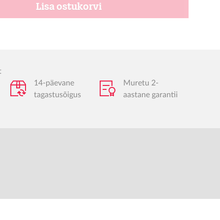
Lisa ostukorvi
t
14-päevane
Muretu 2-
tagastusõigus
aastane garantii