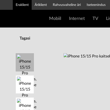
Eraklient
Äriklient
Rahvusvaheline äri
Iseteenindus
Mobiil
Internet
TV
L
Tagasi