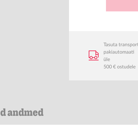
Tasuta transpor
pakiautomaati
üle
500 € ostudele
ed andmed