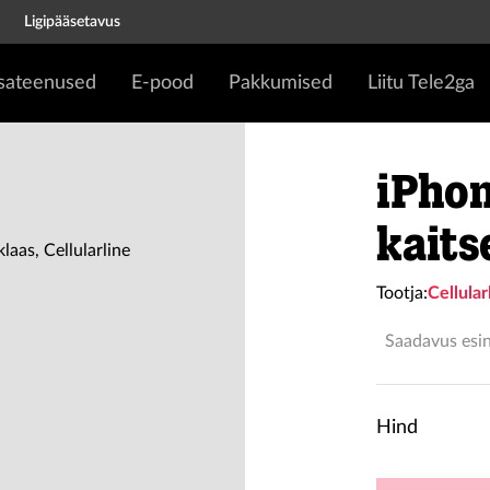
Ligipääsetavus
isateenused
E-pood
Pakkumised
Liitu Tele2ga
iPhon
kaits
Tootja:
Cellular
Saadavus esi
Hind