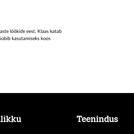
vaste löökide eest. Klaas katab
 Sobib kasutamiseks koos
likku
Teenindus