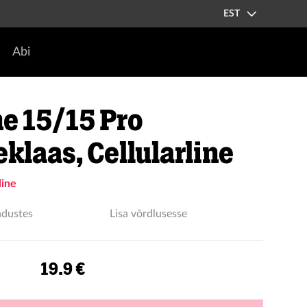
EST
Abi
e 15/15 Pro
eklaas, Cellularline
line
ndustes
Lisa võrdlusesse
19.9 €