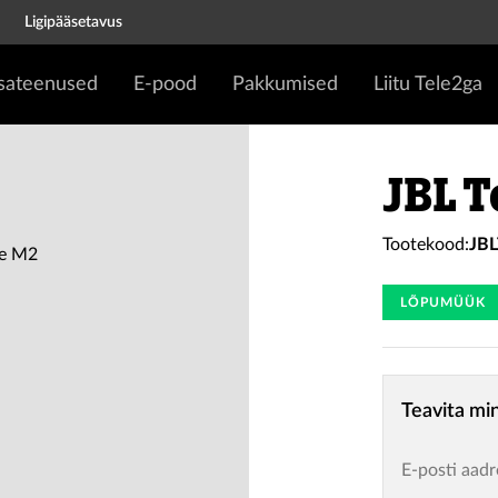
Ligipääsetavus
isateenused
E-pood
Pakkumised
Liitu Tele2ga
JBL T
Tootekood:
JB
LÕPUMÜÜK
Teavita mi
E-posti aadr