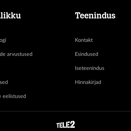
likku
Teenindus
ogi
Kontakt
ide arvustused
Esindused
d
Iseteenindus
sed
Hinnakirjad
e eelistused