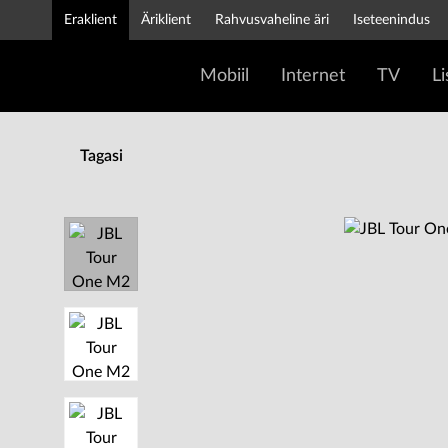
Eraklient
Äriklient
Rahvusvaheline äri
Iseteenindus
Mobiil
Internet
TV
L
Tagasi