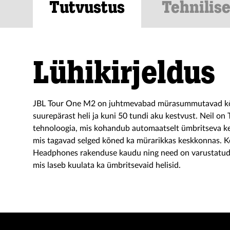
Tutvustus
Tehnilis
Lühikirjeldus
JBL Tour One M2 on juhtmevabad mürasummutavad kõ
suurepärast heli ja kuni 50 tundi aku kestvust. Neil on
tehnoloogia, mis kohandub automaatselt ümbritseva ke
mis tagavad selged kõned ka mürarikkas keskkonnas. K
Headphones rakenduse kaudu ning need on varustatud
mis laseb kuulata ka ümbritsevaid helisid.