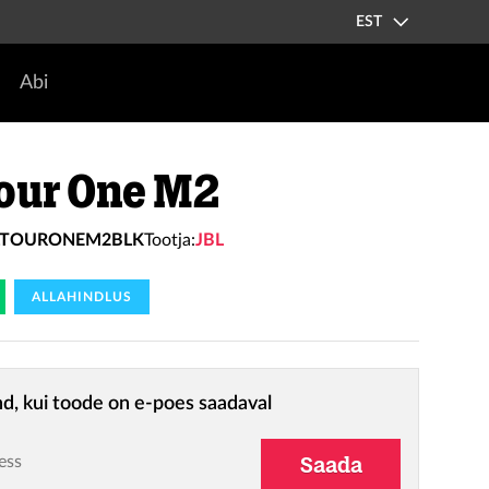
EST
Abi
our One M2
LTOURONEM2BLK
Tootja:
JBL
ALLAHINDLUS
nd, kui toode on e-poes saadaval
ess
Saada