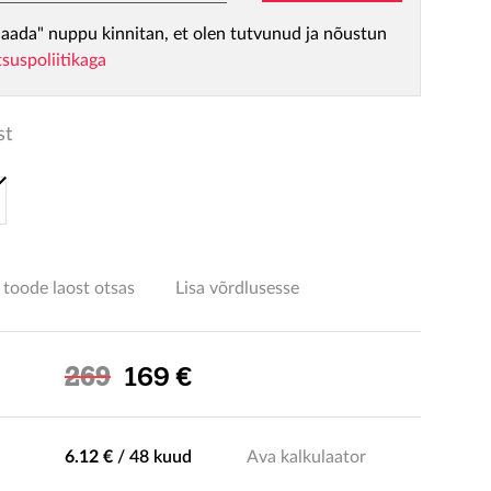
aada" nuppu kinnitan, et olen tutvunud ja nõustun
tsuspoliitikaga
st
 toode laost otsas
Lisa võrdlusesse
Soodushind
269
169 €
6.12 €
/
48 kuud
Ava kalkulaator