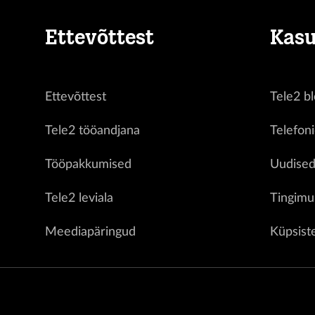
Ettevõttest
Kasu
Ettevõttest
Tele2 bl
Tele2 tööandjana
Telefon
Tööpakkumised
Uudise
Tele2 leviala
Tingimu
Meediapäringud
Küpsist