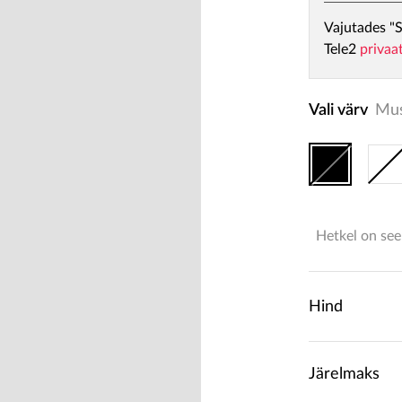
Vajutades "S
Tele2
privaa
Vali värv
Mu
Hetkel on see
Hind
Järelmaks