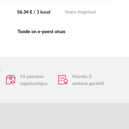
56.34 €
/
3 kuud
Vaata tingimusi
Toode on e-poest otsas
t
14-päevane
Muretu 2-
tagastusõigus
aastane garantii