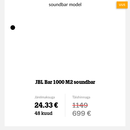
UUS
JBL Bar 1000 M2 soundbar
Järelmaksuga
Täishinnaga
24.33 €
1149
Soodushind
699 €
48 kuud