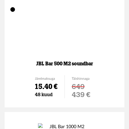
JBL Bar 500 M2 soundbar
Järelmaksuga
Täishinnaga
15.40 €
649
Soodushind
439 €
48 kuud