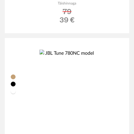
Täishinnaga
79
Soodushind
39 €