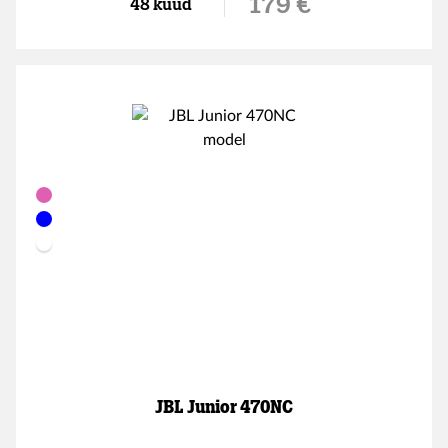
Soodushind
179 €
48 kuud
JBL Junior 470NC