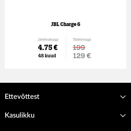
JBL Charge 6
Järelmaksuga
Täishinnaga
4.75 €
199
Soodushind
129 €
48 kuud
Ettevõttest
Kasulikku