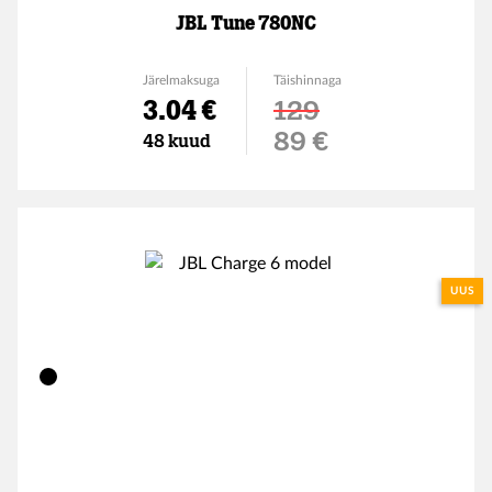
JBL Tune 780NC
Järelmaksuga
Täishinnaga
3.04 €
129
Soodushind
89 €
48 kuud
UUS