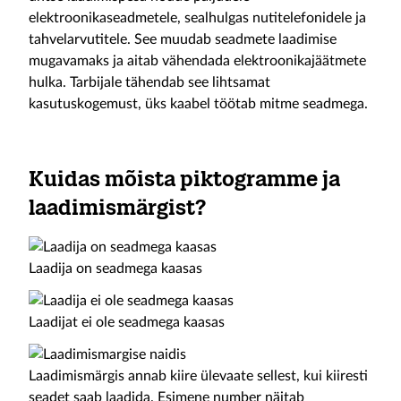
elektroonikaseadmetele, sealhulgas nutitelefonidele ja
tahvelarvutitele. See muudab seadmete laadimise
mugavamaks ja aitab vähendada elektroonikajäätmete
hulka. Tarbijale tähendab see lihtsamat
kasutuskogemust, üks kaabel töötab mitme seadmega.
Kuidas mõista piktogramme ja
laadimismärgist?
Laadija on seadmega kaasas
Laadijat ei ole seadmega kaasas
Laadimismärgis annab kiire ülevaate sellest, kui kiiresti
seadet saab laadida. Esimene number näitab