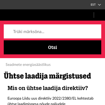
EST
Trüki märksõna...
Otsi
Seadmete energiasäästlikus
Ühtse laadija märgistused
Mis on ühtse laadija direktiiv?
Euroopa Liidu uus direktiiv 2022/2380/EL kehtestab
ühtse laadimispesa nõude paljudele