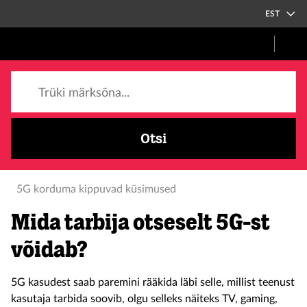
EST
Trüki märksõna...
Otsi
5G korduma kippuvad küsimused
Mida tarbija otseselt 5G-st
võidab?
5G kasudest saab paremini rääkida läbi selle, millist teenust
kasutaja tarbida soovib, olgu selleks näiteks TV, gaming,