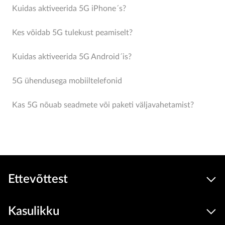
Kuidas aktiveerida 5G iPhone´s?
Kes võidab 5G tulekust peamiselt?
Kuidas aktiveerida 5G Android´is?
5G ühendusega mobiiltelefonid
Kas 5G nõuab seadmete või paketi väljavahetamist?
Ettevõttest
Kasulikku