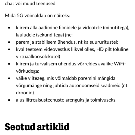
chat või muud teenused.
Mida 5G võimaldab on näiteks:
kiirem allalaadimine filmidele ja videotele (minutitega),
lauludele (sekunditega) jne;
parem ja stabiilsem ühendus, nt ka suurüritustel;
kvaliteetsem videovestlus liikvel olles, HD pilt (oluline
virtuaalkoosolekutel)
kiirem ja turvalisem ühendus võrreldes avalike WiFi-
võrkudega;
väike viiteaeg, mis võimaldab paremini mängida
võrgumänge ning juhtida autonoomseid seadmeid (nt
droonid).
alus liitrealsusteenuste arenguks ja toimivuseks.
Seotud artiklid