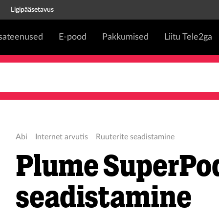
Ligipääsetavus
isateenused
E-pood
Pakkumised
Liitu Tele2ga
Abi
Internet arvutis
Ruuterite seadistamine
Plume SuperPo
seadistamine