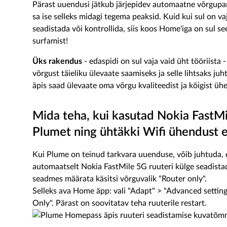
Pärast uuendusi jätkub järjepidev automaatne võrgupar
sa ise selleks midagi tegema peaksid. Kuid kui sul on vaja
seadistada või kontrollida, siis koos Home'iga on sul se
surfamist!
Üks rakendus
- edaspidi on sul vaja vaid üht tööriist
võrgust täieliku ülevaate saamiseks ja selle lihtsaks j
äpis saad ülevaate oma võrgu kvaliteedist ja kõigist ü
Mida teha, kui kasutad Nokia FastMil
Plumet ning ühtäkki Wifi ühendust e
Kui Plume on teinud tarkvara uuenduse, võib juhtuda, e
automaatselt Nokia FastMile 5G ruuteri külge seadistad
seadmes määrata käsitsi võrguvalik "Router only".
Selleks ava Home äpp: vali "Adapt" > ​​​"Advanced sett
Only". Pärast on soovitatav teha ruuterile restart.