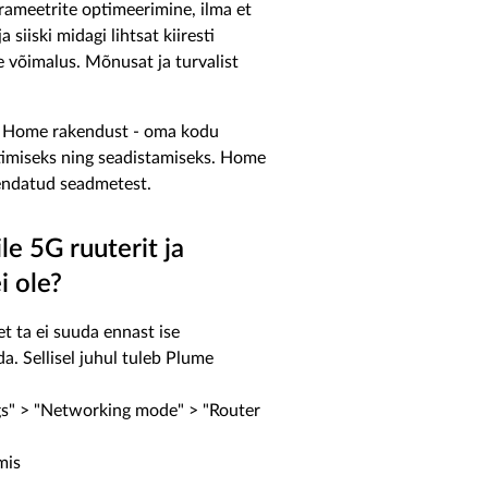
ameetrite optimeerimine, ilma et
 siiski midagi lihtsat kiiresti
e võimalus. Mõnusat ja turvalist
a - Home rakendust - oma kodu
uhtimiseks ning seadistamiseks. Home
hendatud seadmetest.
e 5G ruuterit ja
i ole?
t ta ei suuda ennast ise
a. Sellisel juhul tuleb Plume
ings" > "Networking mode" > "Router