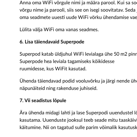
Anna oma WiFi võrgule nimi ja määra parool. Kui sa so
võrgu nime ja parooli, siis see on isegi soovitatav. Seda
oma seadmete uuesti uude WiFi vörku ühendamise vae
Lülita välja WiFi oma vanas seadmes.
6. Lisa täiendavaid Superpode
Superpod katab üldjuhul WiFi levialaga ühe 50 m2 pinna
Superpode hea leviala tagamiseks kõikidesse
ruumidesse, kus WiFit kasutad.
Ühenda täiendavad podid vooluvõrku ja järgi nende üh
näpunäiteid ning rakenduse juhiseid.
7. Vii seadistus lõpule
Ära ühenda midagi lahti ja lase Superpodi uuendustel 
kasutama. Uuenduste jooksul teeb seade mitu taaskäivi
käitumine. Nii on tagatud sulle parim võimalik kasutu