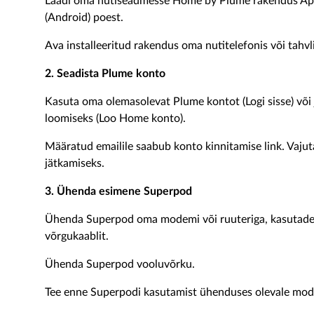
Laadi oma nutiseadmesse Home by Plume rakendus App 
(Android) poest.
Ava installeeritud rakendus oma nutitelefonis või tahvli
2. Seadista Plume konto
Kasuta oma olemasolevat Plume kontot (Logi sisse) või 
loomiseks (Loo Home konto).
Määratud emailile saabub konto kinnitamise link. Vajut
jätkamiseks.
3. Ühenda esimene Superpod
Ühenda Superpod oma modemi või ruuteriga, kasutades 
võrgukaablit.
Ühenda Superpod vooluvõrku.
Tee enne Superpodi kasutamist ühenduses olevale modem