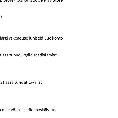
Store (iOS) or Google Play Store
s.
järgi rakenduse juhiseid uue konto
a saabunud lingile seadistamise
kaasa tulevat tavalist
ile või ruuterile taaskäivitus.