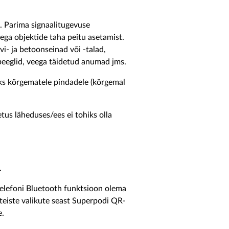
. Parima signaalitugevuse
ega objektide taha peitu asetamist.
- ja betoonseinad või -talad,
peeglid, veega täidetud anumad jms.
ks körgematele pindadele (körgemal
us läheduses/ees ei tohiks olla
.
telefoni Bluetooth funktsioon olema
 teiste valikute seast Superpodi QR-
e.