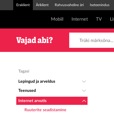
Eraklient
Äriklient
Rahvusvaheline äri
Iseteenindus
Mobiil
Internet
TV
L
Trüki märksõna...
Vajad abi?
Tagasi
Lepingud ja arveldus
Teenused
Internet arvutis
Ruuterite seadistamine