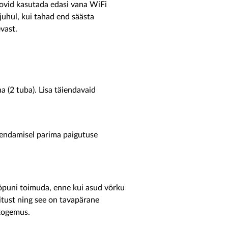
ovid kasutada edasi vana WiFi
 juhul, kui tahad end säästa
vast.
 (2 tuba). Lisa täiendavaid
endamisel parima paigutuse
lõpuni toimuda, enne kui asud võrku
tust ning see on tavapärane
skogemus.