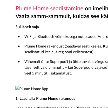
Plume Home seadistamine
on imelih
Vaata samm-sammult, kuidas see käi
Sul läheb vaja
WiFi ja Bluetooth võimekusega nutiseadet (Andro
Plume Home rakendust (Saadaval eesti keeles. Ku
seadistatud keele ja regiooni eelistustest)
Vähemalt ühte Superpod'i ja ühte tavalist võrguka
tavaliselt vaid 5 minutit – kui Superpodid vajavad
veel 5 minutit lisakannatust.
1. Laadi alla Plume Home rakendus