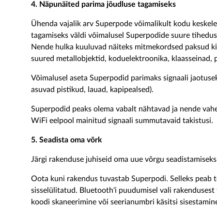
4. Näpunäited parima jõudluse tagamiseks
Ühenda vajalik arv Superpode võimalikult kodu keskele
tagamiseks väldi võimalusel Superpodide suure tihedus
Nende hulka kuuluvad näiteks mitmekordsed paksud kivi
suured metallobjektid, koduelektroonika, klaasseinad, 
Võimalusel aseta Superpodid parimaks signaali jaotuse
asuvad pistikud, lauad, kapipealsed).
Superpodid peaks olema vabalt nähtavad ja nende vahet
WiFi eelpool mainitud signaali summutavaid takistusi.
5. Seadista oma võrk
Järgi rakenduse juhiseid oma uue võrgu seadistamiseks
Oota kuni rakendus tuvastab Superpodi. Selleks peab 
sisselülitatud. Bluetooth'i puudumisel vali rakendusest
koodi skaneerimine või seerianumbri käsitsi sisestamin