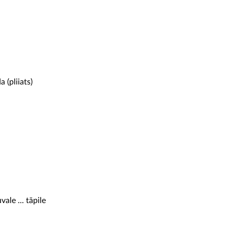
(pliiats)
ale ... tāpile