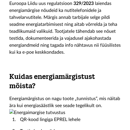
Euroopa Liidu uus regulatsioon
329/2023
laiendas
energiamärgise nõudeid ka nutitelefonidele ja
tahvelarvutitele. Märgis annab tarbijale selge pildi
seadme energiatarbimisest ning aitab võrrelda ja teha
teadlikumaid valikuid. Tootjatele tähendab see nõuet
testida, dokumenteerida ja vajadusel ajakohastada
energiandmeid ning tagada info nähtavus nii füüsilistes
kui ka e-poe keskkondades.
Kuidas energiamärgistust
mõista?
Energiamärgistus on nagu toote „tunnistus“, mis näitab
ära kui energiasäästlik see seade tegelikult on.
QR-kood lingiga EPREL lehele