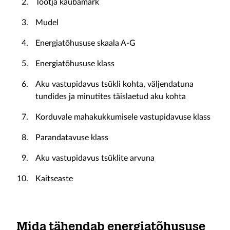
Tootja kaubamärk
Mudel
Energiatõhususe skaala A-G
Energiatõhususe klass
Aku vastupidavus tsükli kohta, väljendatuna
tundides ja minutites täislaetud aku kohta
Korduvale mahakukkumisele vastupidavuse klass
Parandatavuse klass
Aku vastupidavus tsüklite arvuna
Kaitseaste
Mida tähendab energiatõhususe