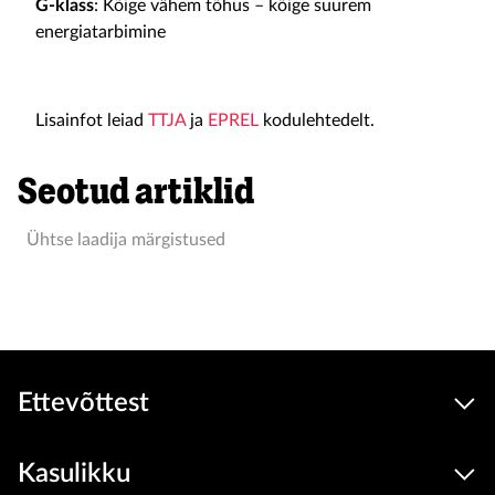
G-klass
: Kõige vähem tõhus – kõige suurem
energiatarbimine
Lisainfot leiad
TTJA
ja
EPREL
kodulehtedelt.
Seotud artiklid
Ühtse laadija märgistused
Ettevõttest
Kasulikku