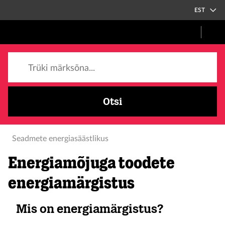
EST
Trüki märksõna...
Otsi
Seadmete energiasäästlikus
Energiamõjuga toodete
energiamärgistus
Mis on energiamärgistus?