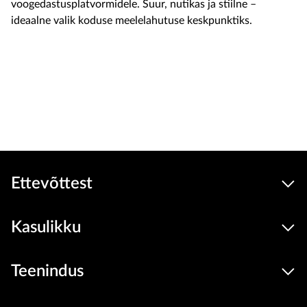
voogedastusplatvormidele. Suur, nutikas ja stiilne –
ideaalne valik koduse meelelahutuse keskpunktiks.
Soodus
799
749 €
Seadmed
hind
Lisa ostukorvi
Ettevõttest
Kasulikku
Teenindus