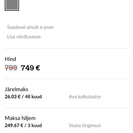
Saadaval ainult e-poes
Lisa võrdlusesse
Hind
Soodushind
799
749 €
Järelmaks
26.03 €
/
48 kuud
Ava kalkulaator
Maksa hiljem
249.67 €
/
3 kuud
Vaata tingimusi