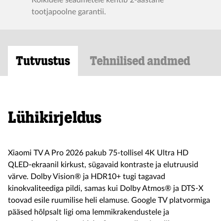
Kõikidele seadmetele kehtib 2-aastane
tootjapoolne garantii.
Tutvustus
Tehnilised andmed
Lühikirjeldus
Xiaomi TV A Pro 2026 pakub 75-tollisel 4K Ultra HD
QLED-ekraanil kirkust, sügavaid kontraste ja elutruusid
värve. Dolby Vision® ja HDR10+ tugi tagavad
kinokvaliteediga pildi, samas kui Dolby Atmos® ja DTS-X
toovad esile ruumilise heli elamuse. Google TV platvormiga
pääsed hõlpsalt ligi oma lemmikrakendustele ja