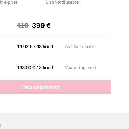
lt e-poes
Lisa võrdlusesse
Soodushind
419
399 €
14.02 €
/
48 kuud
Ava kalkulaator
133.00 €
/
3 kuud
Vaata tingimusi
Lisa ostukorvi
t