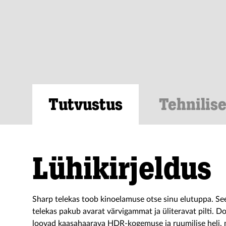
Tutvustus
Tehnilis
Lühikirjeldus
Sharp telekas toob kinoelamuse otse sinu elutuppa. 
telekas pakub avarat värvigammat ja üliteravat pilti. 
loovad kaasahaarava HDR-kogemuse ja ruumilise heli, m