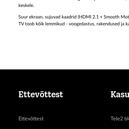
keskele.
Suur ekraan, sujuvad kaadrid (HDMI 2.1 + Smooth Moti
TV toob kõik lemmikud - voogedastus, rakendused ja ka
Ettevõttest
Kasu
Ettevõttest
Tele2 bl