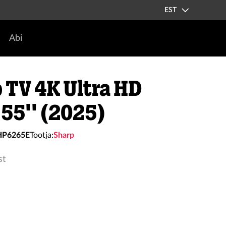
EST
Abi
 TV 4K Ultra HD
55'' (2025)
HP6265E
Tootja:
Sharp
st