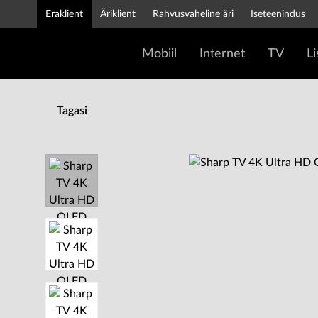
Eraklient
Äriklient
Rahvusvaheline äri
Iseteenindus
Mobiil
Internet
TV
L
Tagasi