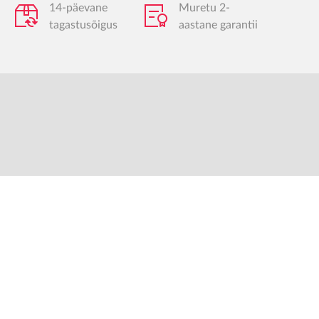
14-päevane
Muretu 2-
tagastusõigus
aastane garantii