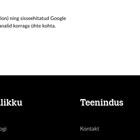
on) ning sisseehitatud Google
nalid korraga ühte kohta.
likku
Teenindus
ogi
Kontakt