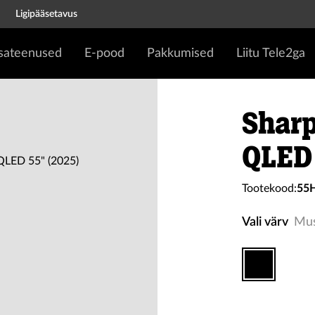
Ligipääsetavus
isateenused
E-pood
Pakkumised
Liitu Tele2ga
Sharp
QLED 
Tootekood:
55
Vali värv
Mu