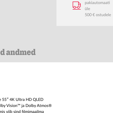
pakiautomaati
üle
500 € ostudele
ed andmed
See 55″ 4K Ultra HD QLED
Dolby Vision™ ja Dolby Atmos®
is viib sind filmimaailma