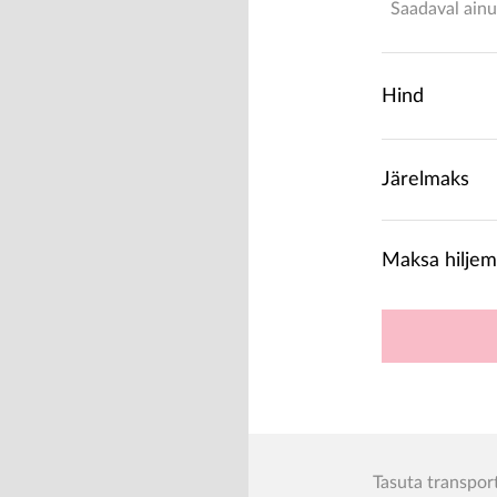
Saadaval ainu
Hind
Järelmaks
Maksa hiljem
Tasuta transpor