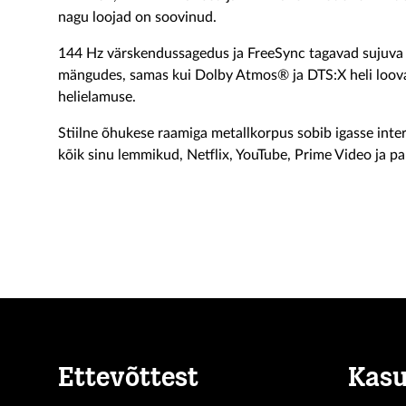
nagu loojad on soovinud.
144 Hz värskendussagedus ja FreeSync tagavad sujuva li
mängudes, samas kui Dolby Atmos® ja DTS:X heli loova
helielamuse.
Stiilne õhukese raamiga metallkorpus sobib igasse int
kõik sinu lemmikud, Netflix, YouTube, Prime Video ja p
Ettevõttest
Kasu