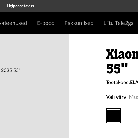
Ligipääsetavus
isateenused
E-pood
Pakkumised
Liitu Tele2ga
Xiaom
55''
Tootekood:
EL
Vali värv
Mu