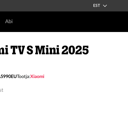
EST
Abi
i TV S Mini 2025
A5990EU
Tootja:
Xiaomi
st