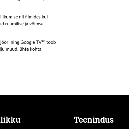
ikumise nii filmides kui
d ruumilise ja võimsa
erjööri ning Google TV™ toob
alju muud, ühte kohta.
likku
Teenindus