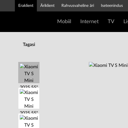
Eraklient
Äriklient
Rahvusvaheline äri
Iseteenindus
Mobiil
Internet
TV
L
Tagasi