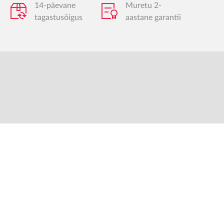
14-päevane
Muretu 2-
tagastusõigus
aastane garantii