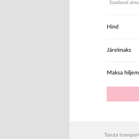
Saadaval ainu
Hind
Järelmaks
Maksa hiljem
Tasuta transpor