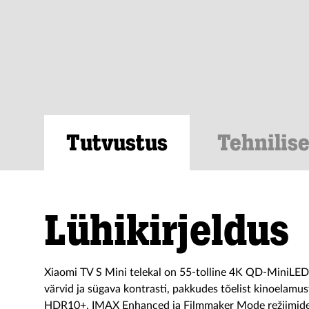
Tutvustus
Tehnilis
Lühikirjeldus
Xiaomi TV S Mini telekal on 55-tolline 4K QD-MiniLED 
värvid ja sügava kontrasti, pakkudes tõelist kinoelamu
HDR10+, IMAX Enhanced ja Filmmaker Mode režiimidele 