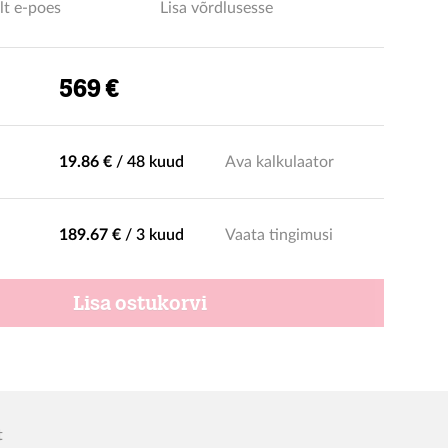
lt e-poes
Lisa võrdlusesse
569 €
19.86 €
/
48 kuud
Ava kalkulaator
189.67 €
/
3 kuud
Vaata tingimusi
Lisa ostukorvi
t