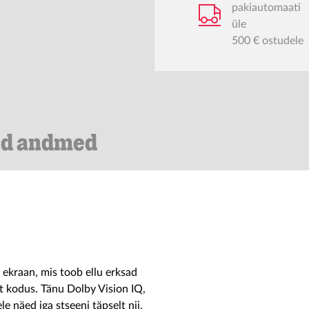
pakiautomaati
üle
500 € ostudele
ed andmed
ekraan, mis toob ellu erksad
st kodus. Tänu Dolby Vision IQ,
näed iga stseeni täpselt nii,