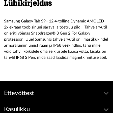
Lühikirjeldus
Samsung Galaxy Tab S9+ 12,4-tolline Dynamic AMOLED
2x ekraan toob sinuni särava ja tõetruu pildi. Tahvelarvutil
on eriti võimas Snapdragon® 8 Gen 2 For Galaxy
protsessor. Uuel Samsungi tahvelarvutil on ilmastikukindel
armoralumiiniumist raam ja IP68 veekindlus, tänu millel
võid tahvli kõikidele oma seiklustele kaasa võtta. Lisaks on
tahvlil IP68 S Pen, mida saad laadida magnetkinnituse abil.
Ettevõttest
Kasulikku