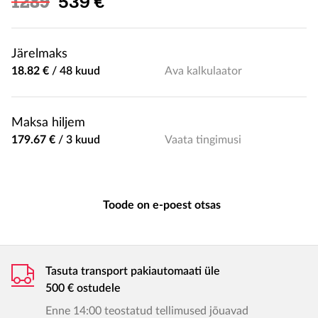
Soodushind
1289
539 €
Järelmaks
18.82 €
/
48 kuud
Ava kalkulaator
Maksa hiljem
179.67 €
/
3 kuud
Vaata tingimusi
Toode on e-poest otsas
Tasuta transport pakiautomaati üle
500 € ostudele
Enne 14:00 teostatud tellimused jõuavad