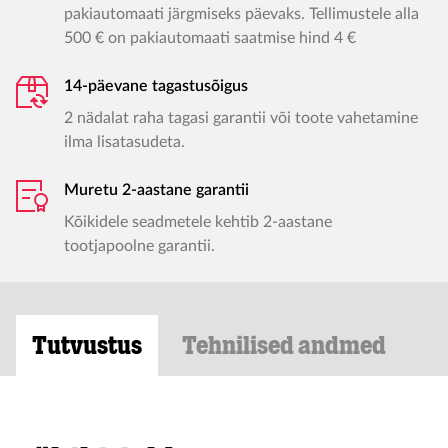
pakiautomaati järgmiseks päevaks. Tellimustele alla
500 € on pakiautomaati saatmise hind 4 €
14-päevane tagastusõigus
2 nädalat raha tagasi garantii või toote vahetamine
ilma lisatasudeta.
Muretu 2-aastane garantii
Kõikidele seadmetele kehtib 2-aastane
tootjapoolne garantii.
Tutvustus
Tehnilised andmed