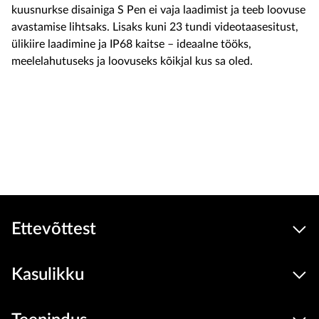
kuusnurkse disainiga S Pen ei vaja laadimist ja teeb loovuse
avastamise lihtsaks. Lisaks kuni 23 tundi videotaasesitust,
ülikiire laadimine ja IP68 kaitse – ideaalne tööks,
meelelahutuseks ja loovuseks kõikjal kus sa oled.
Soodush
1489
1399 €
Seadmed
hind
Lisa ostukorvi
Ettevõttest
Kasulikku