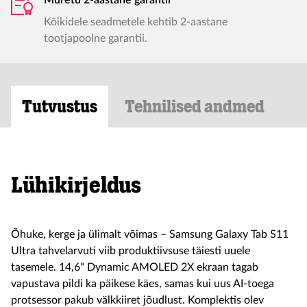
Muretu 2-aastane garantii
Kõikidele seadmetele kehtib 2-aastane
tootjapoolne garantii.
Tutvustus
Tehnilised andmed
Lühikirjeldus
Õhuke, kerge ja ülimalt võimas – Samsung Galaxy Tab S11
Ultra tahvelarvuti viib produktiivsuse täiesti uuele
tasemele. 14,6" Dynamic AMOLED 2X ekraan tagab
vapustava pildi ka päikese käes, samas kui uus AI-toega
protsessor pakub välkkiiret jõudlust. Komplektis olev