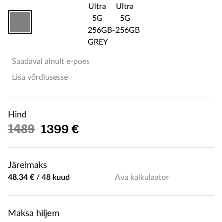
Saadaval ainult e-poes
Lisa võrdlusesse
Hind
Soodushind
1489
1399 €
Järelmaks
48.34 €
/
48 kuud
Ava kalkulaator
Maksa hiljem