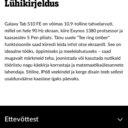
Lühikirjeldus
Galaxy Tab S10 FE on võimas 10,9-tolline tahvelarvuti,
millel on hele 90 Hz ekraan, kiire Exynos 1380 protsessor ja
kaasasolev S Pen pliiats. Tänu uuele "Tee ring ümber"
funktsioonile saad kiiresti leida infot otse ekraanilt. See on
ideaalne tööks, õppimiseks ja meelelahutuseks – saad
mugavalt märkmeid teha, joonistada või kasutada nutikaid
tööriistu nagu käekirja korrastaja ja matemaatikaülesannete
lahendaja. Stiilne, IP68 veekindel ja kerge disain teeb sellest
usaldusväärse kaaslase igaks päevaks.
Ettevõttest