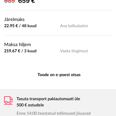
Soodushind
689
659 €
Järelmaks
22.95 €
/
48 kuud
Ava kalkulaator
Maksa hiljem
219.67 €
/
3 kuud
Vaata tingimusi
Toode on e-poest otsas
Tasuta transport pakiautomaati üle
500 € ostudele
Enne 14:00 teostatud tellimused jõuavad