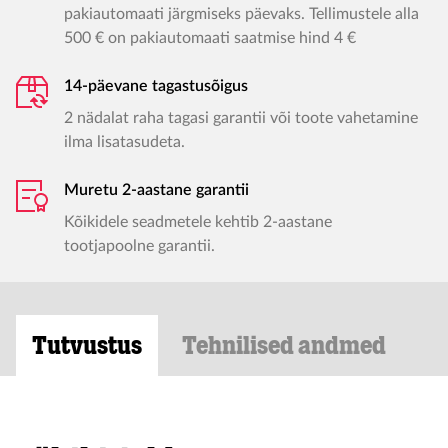
pakiautomaati järgmiseks päevaks. Tellimustele alla
500 € on pakiautomaati saatmise hind 4 €
14-päevane tagastusõigus
2 nädalat raha tagasi garantii või toote vahetamine
ilma lisatasudeta.
Muretu 2-aastane garantii
Kõikidele seadmetele kehtib 2-aastane
tootjapoolne garantii.
Tutvustus
Tehnilised andmed