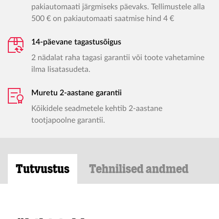
pakiautomaati järgmiseks päevaks. Tellimustele alla
500 € on pakiautomaati saatmise hind 4 €
14-päevane tagastusõigus
2 nädalat raha tagasi garantii või toote vahetamine
ilma lisatasudeta.
Muretu 2-aastane garantii
Kõikidele seadmetele kehtib 2-aastane
tootjapoolne garantii.
Tutvustus
Tehnilised andmed