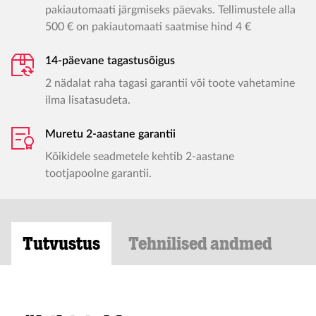
pakiautomaati järgmiseks päevaks. Tellimustele alla
500 € on pakiautomaati saatmise hind 4 €
14-päevane tagastusõigus
2 nädalat raha tagasi garantii või toote vahetamine
ilma lisatasudeta.
Muretu 2-aastane garantii
Kõikidele seadmetele kehtib 2-aastane
tootjapoolne garantii.
Tutvustus
Tehnilised andmed