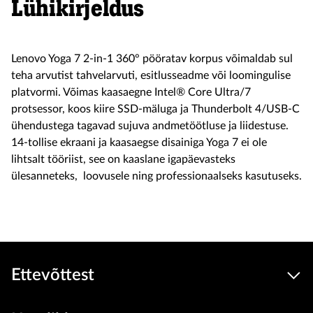
Lühikirjeldus
Lenovo Yoga 7 2-in-1 360° pööratav korpus võimaldab sul
teha arvutist tahvelarvuti, esitlusseadme või loomingulise
platvormi. Võimas kaasaegne Intel® Core Ultra/7
protsessor, koos kiire SSD-mäluga ja Thunderbolt 4/USB-C
ühendustega tagavad sujuva andmetöötluse ja liidestuse.
14-tollise ekraani ja kaasaegse disainiga Yoga 7 ei ole
lihtsalt tööriist, see on kaaslane igapäevasteks
ülesanneteks,
loovusele ning professionaalseks kasutuseks.
Ettevõttest