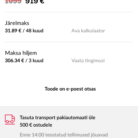
Soodushind
1099
919 €
Järelmaks
31.89 €
/
48 kuud
Ava kalkulaator
Maksa hiljem
306.34 €
/
3 kuud
Vaata tingimusi
Toode on e-poest otsas
Tasuta transport pakiautomaati üle
500 € ostudele
Enne 14:00 teostatud tellimused jõuavad