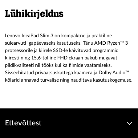
Lühikirjeldus
Lenovo IdeaPad Slim 3 on kompaktne ja praktiline
sülearvuti igapäevaseks kasutuseks. Tänu AMD Ryzen™ 3
protsessorile ja kiirele SSD-le käivituvad programmid
kiiresti ning 15,6-tolline FHD ekraan pakub mugavat
pildikvaliteeti nii tööks kui ka filmide vaatamiseks.
Sisseehitatud privaatsuskattega kaamera ja Dolby Audio™
kõlarid annavad turvalise ning nauditava kasutuskogemuse.
Ettevõttest