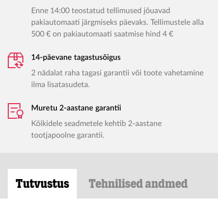
Enne 14:00 teostatud tellimused jõuavad
pakiautomaati järgmiseks päevaks. Tellimustele alla
500 € on pakiautomaati saatmise hind 4 €
14-päevane tagastusõigus
2 nädalat raha tagasi garantii või toote vahetamine
ilma lisatasudeta.
Muretu 2-aastane garantii
Kõikidele seadmetele kehtib 2-aastane
tootjapoolne garantii.
Tutvustus
Tehnilised andmed