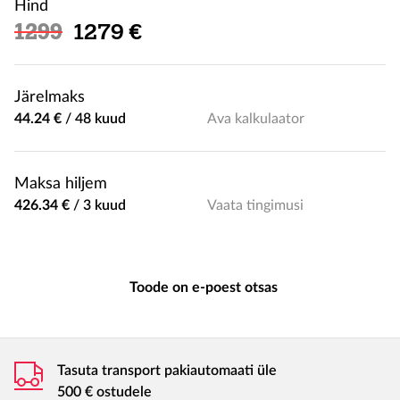
Hind
Soodushind
1299
1279 €
Järelmaks
44.24 €
/
48 kuud
Ava kalkulaator
Maksa hiljem
426.34 €
/
3 kuud
Vaata tingimusi
Toode on e-poest otsas
Tasuta transport pakiautomaati üle
500 € ostudele