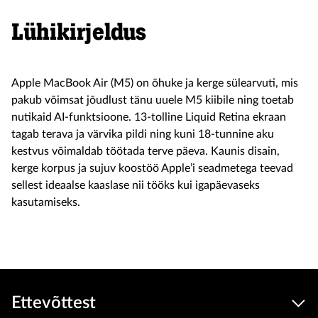
Lühikirjeldus
Apple MacBook Air (M5) on õhuke ja kerge sülearvuti, mis
pakub võimsat jõudlust tänu uuele M5 kiibile ning toetab
nutikaid AI-funktsioone. 13-tolline Liquid Retina ekraan
tagab terava ja värvika pildi ning kuni 18-tunnine aku
kestvus võimaldab töötada terve päeva. Kaunis disain,
kerge korpus ja sujuv koostöö Apple’i seadmetega teevad
sellest ideaalse kaaslase nii tööks kui igapäevaseks
kasutamiseks.
Ettevõttest