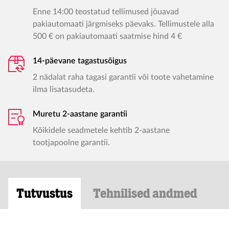
Enne 14:00 teostatud tellimused jõuavad
pakiautomaati järgmiseks päevaks. Tellimustele alla
500 € on pakiautomaati saatmise hind 4 €
14-päevane tagastusõigus
2 nädalat raha tagasi garantii või toote vahetamine
ilma lisatasudeta.
Muretu 2-aastane garantii
Kõikidele seadmetele kehtib 2-aastane
tootjapoolne garantii.
Tutvustus
Tehnilised andmed