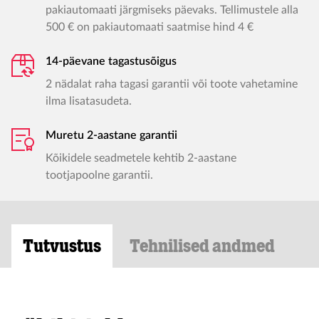
pakiautomaati järgmiseks päevaks. Tellimustele alla
500 € on pakiautomaati saatmise hind 4 €
14-päevane tagastusõigus
2 nädalat raha tagasi garantii või toote vahetamine
ilma lisatasudeta.
Muretu 2-aastane garantii
Kõikidele seadmetele kehtib 2-aastane
tootjapoolne garantii.
Tutvustus
Tehnilised andmed