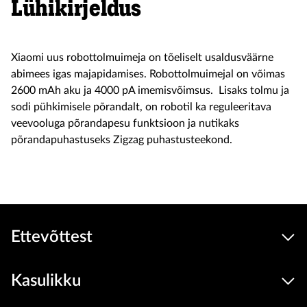
Lühikirjeldus
Xiaomi uus robottolmuimeja on tõeliselt usaldusväärne
abimees igas majapidamises. Robottolmuimejal on võimas
2600 mAh aku ja 4000 pA imemisvõimsus. Lisaks tolmu ja
sodi pühkimisele põrandalt, on robotil ka reguleeritava
veevooluga põrandapesu funktsioon ja nutikaks
põrandapuhastuseks Zigzag puhastusteekond.
Ettevõttest
Kasulikku