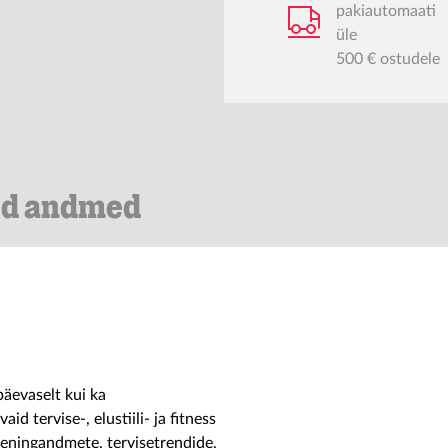
pakiautomaati
üle
500 € ostudele
ed andmed
äevaselt kui ka
id tervise-, elustiili- ja fitness
eeningandmete, tervisetrendide,