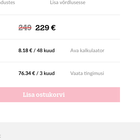
ndustes
Lisa võrdlusesse
Soodushind
249
229 €
8.18 €
/
48 kuud
Ava kalkulaator
76.34 €
/
3 kuud
Vaata tingimusi
Lisa ostukorvi
t