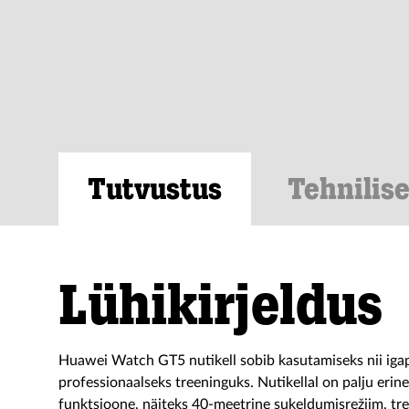
Tutvustus
Tehnilis
Lühikirjeldus
Huawei Watch GT5 nutikell sobib kasutamiseks nii igap
professionaalseks treeninguks. Nutikellal on palju erineva
funktsioone, näiteks 40-meetrine sukeldumisrežiim, tr