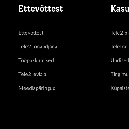
Ettevõttest
Kasu
Ettevõttest
Tele2 bl
Tele2 tööandjana
Telefon
Tööpakkumised
Uudise
Tele2 leviala
Tingimu
Meediapäringud
Küpsist