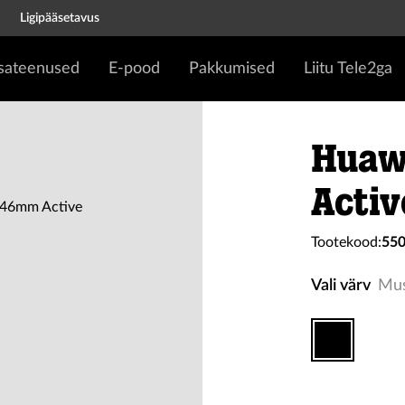
Ligipääsetavus
isateenused
E-pood
Pakkumised
Liitu Tele2ga
Huaw
Activ
Tootekood:
55
Vali värv
Mu