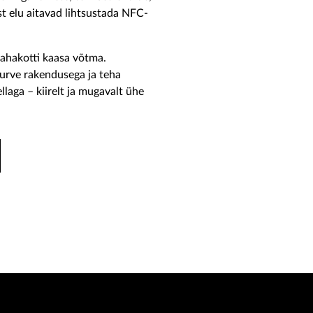
t elu aitavad lihtsustada NFC-
rahakotti kaasa võtma.
urve rakendusega ja teha
laga – kiirelt ja mugavalt ühe