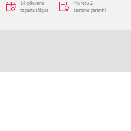
14-päevane
Muretu 2-
tagastusõigus
aastane garantii