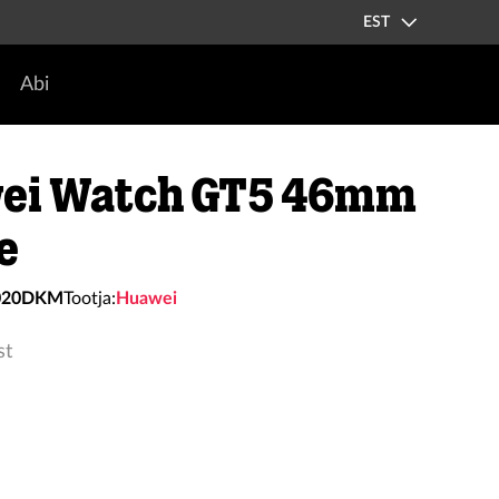
EST
Abi
ei Watch GT5 46mm
e
020DKM
Tootja:
Huawei
st