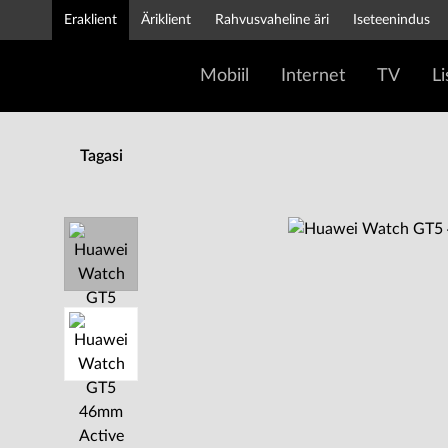
Eraklient
Äriklient
Rahvusvaheline äri
Iseteenindus
Mobiil
Internet
TV
L
Tagasi