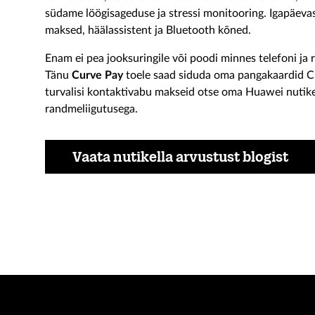
südame löögisageduse ja stressi monitooring. Igapäevas
maksed, häälassistent ja Bluetooth kõned.
Enam ei pea jooksuringile või poodi minnes telefoni ja 
Tänu
Curve Pay
toele saad siduda oma pangakaardid C
turvalisi kontaktivabu makseid otse oma Huawei nutikel
randmeliigutusega.
Vaata nutikella arvustust blogist