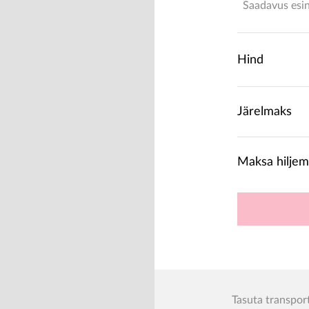
Saadavus esi
Hind
Järelmaks
Maksa hiljem
Tasuta transpor