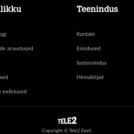
likku
Teenindus
ogi
Kontakt
ide arvustused
Esindused
d
Iseteenindus
sed
Hinnakirjad
e eelistused
Copyright © Tele2 Eesti.