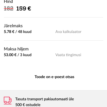
Hind
Soodushind
182
159 €
Järelmaks
5.78 €
/
48 kuud
Ava kalkulaator
Maksa hiljem
53.00 €
/
3 kuud
Vaata tingimusi
Toode on e-poest otsas
Tasuta transport pakiautomaati üle
500 € ostudele