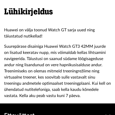
Lühikirjeldus
Huawei on välja toonud Watch GT sarja uued ning
täiustatud nutikellad!
Suurepärase disainiga Huawei Watch GT3 42MM juurde
on lisatud keeratav nupp, mis võimaldab kellas lihtsamini
navigeerida. Täiustusi on saanud südame löögisageduse
andur ning lisandunud on vere hapnikusisalduse andur.
Treenimiseks on olemas mitmeid treeningrežiime ning
virtuaalne treener, kes soovitab sulle vastavalt sinu
treeningu andmetele optimaalset treeningplaani. Kui kell on
ühendatud nutitelefoniga, saab kella kaudu kõnedele
vastata. Kella aku peab vastu kuni 7 päeva.