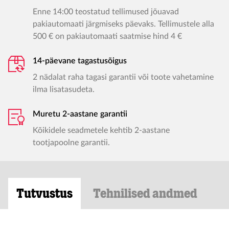
Enne 14:00 teostatud tellimused jõuavad
pakiautomaati järgmiseks päevaks. Tellimustele alla
500 € on pakiautomaati saatmise hind 4 €
14-päevane tagastusõigus
2 nädalat raha tagasi garantii või toote vahetamine
ilma lisatasudeta.
Muretu 2-aastane garantii
Kõikidele seadmetele kehtib 2-aastane
tootjapoolne garantii.
Tutvustus
Tehnilised andmed