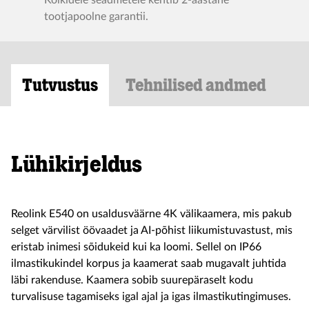
Kõikidele seadmetele kehtib 2-aastane
tootjapoolne garantii.
Tutvustus
Tehnilised andmed
Lühikirjeldus
Reolink E540 on usaldusväärne 4K välikaamera, mis pakub
selget värvilist öövaadet ja AI-põhist liikumistuvastust, mis
eristab inimesi sõidukeid kui ka loomi. Sellel on IP66
ilmastikukindel korpus ja kaamerat saab mugavalt juhtida
läbi rakenduse. Kaamera sobib suurepäraselt kodu
turvalisuse tagamiseks igal ajal ja igas ilmastikutingimuses.