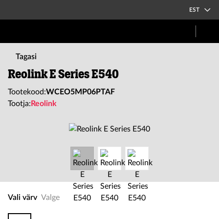
EST
Tagasi
Reolink E Series E540
Tootekood:
WCEO5MP06PTAF
Tootja:
Reolink
Vali värv
Valge