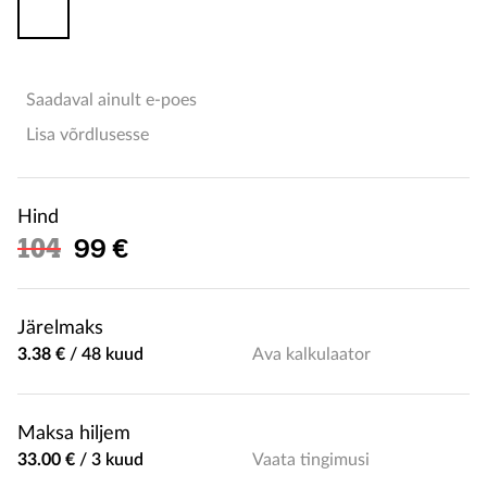
Saadaval ainult e-poes
Lisa võrdlusesse
Hind
Soodushind
104
99 €
Järelmaks
3.38 €
/
48 kuud
Ava kalkulaator
Maksa hiljem
33.00 €
/
3 kuud
Vaata tingimusi