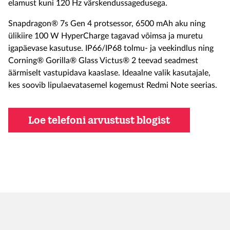
elamust kuni 120 Hz värskendussagedusega.
Snapdragon® 7s Gen 4 protsessor, 6500 mAh aku ning
ülikiire 100 W HyperCharge tagavad võimsa ja muretu
igapäevase kasutuse. IP66/IP68 tolmu- ja veekindlus ning
Corning® Gorilla® Glass Victus® 2 teevad seadmest
äärmiselt vastupidava kaaslase. Ideaalne valik kasutajale,
kes soovib lipulaevatasemel kogemust Redmi Note seerias.
Loe telefoni arvustust blogist