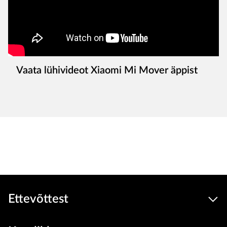
Vaata lühivideot Xiaomi Mi Mover äppist
Soodus
439
309 €
Seadmed
hind
Lisa ostukorvi
Ettevõttest