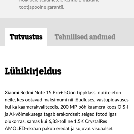
Kõikidele seadmetele kehtib 2-aastane
tootjapoolne garantii.
Tutvustus
Tehnilised andmed
Lühikirjeldus
Xiaomi Redmi Note 15 Pro+ 5Gon tippklassi nutitelefon
neile, kes ootavad maksimumi nii jõudluses, vastupidavuses
kui ka kaamerakvaliteedis. 200 MP põhikaamera koos OIS-i
ja AI-võimekusega tagab erakordselt selged fotod igas
olukorras, samas kui 6,83-tolline 1.5K CrystalRes
AMOLED-ekraan pakub eredat ja sujuvat visuaalset