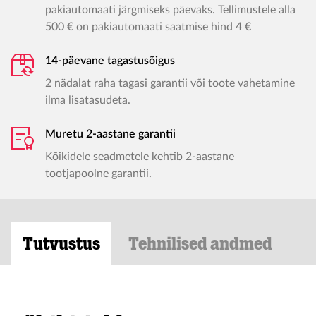
pakiautomaati järgmiseks päevaks. Tellimustele alla
500 € on pakiautomaati saatmise hind 4 €
14-päevane tagastusõigus
2 nädalat raha tagasi garantii või toote vahetamine
ilma lisatasudeta.
Muretu 2-aastane garantii
Kõikidele seadmetele kehtib 2-aastane
tootjapoolne garantii.
Tutvustus
Tehnilised andmed