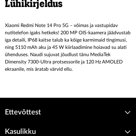
Lühikirjeldus
Xiaomi Redmi Note 14 Pro 5G – võimas ja vastupidav
nutitelefon igaks hetkeks! 200 MP OIS-kaamera jäädvustab
iga detaili, IP68 kaitse talub ka kõige karmimaid tingimusi,
ning 5110 mAh aku ja 45 W kiirlaadimine hoiavad su alati
ühenduses. Naudi sujuvat jõudlust tänu MediaTek
Dimensity 7300-Ultra protsessorile ja 120 Hz AMOLED
ekraanile, mis äratab värvid ellu.
Ettevõttest
Kasulikku