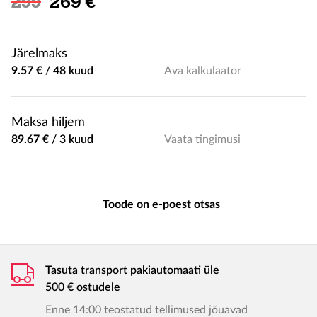
Soodushind
299
269 €
Järelmaks
9.57 €
/
48 kuud
Ava kalkulaator
Maksa hiljem
89.67 €
/
3 kuud
Vaata tingimusi
Toode on e-poest otsas
Tasuta transport pakiautomaati üle
500 € ostudele
Enne 14:00 teostatud tellimused jõuavad