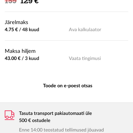
Soodushind
159
129 €
Järelmaks
4.75 €
/
48 kuud
Ava kalkulaator
Maksa hiljem
43.00 €
/
3 kuud
Vaata tingimusi
Toode on e-poest otsas
Tasuta transport pakiautomaati üle
500 € ostudele
Enne 14:00 teostatud tellimused jõuavad