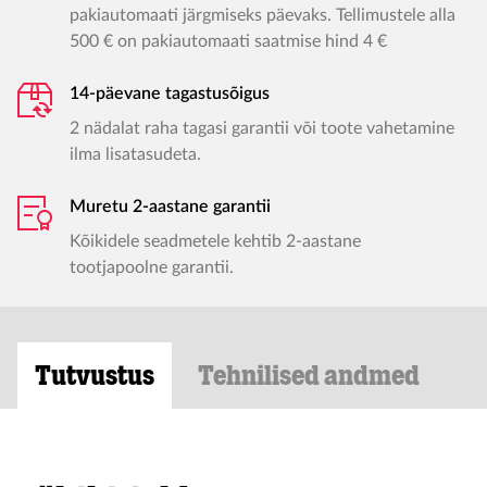
pakiautomaati järgmiseks päevaks. Tellimustele alla
500 € on pakiautomaati saatmise hind 4 €
14-päevane tagastusõigus
2 nädalat raha tagasi garantii või toote vahetamine
ilma lisatasudeta.
Muretu 2-aastane garantii
Kõikidele seadmetele kehtib 2-aastane
tootjapoolne garantii.
Tutvustus
Tehnilised andmed