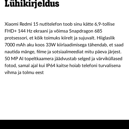
Lühikirjeldus
Xiaomi Redmi 15 nutitelefon toob sinu kätte 6,9-tollise
FHD+ 144 Hz ekraani ja võimsa Snapdragon 685
protsessori, et kõik toimuks kiirelt ja sujuvalt. Hiiglaslik
7000 mAh aku koos 33W kiirlaadimisega tähendab, et saad
nautida mänge, filme ja sotsiaalmeediat mitu päeva järjest.
50 MP AI topeltkaamera jäädvustab selged ja värviküllased
fotod, samal ajal kui IP64 kaitse hoiab telefoni turvalisena
vihma ja tolmu eest
Soodus
159
129 €
Seadmed
hind
Toode on e-poest otsas