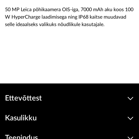
50 MP Leica põhikaamera OIS-iga, 7000 mAh aku koos 100
W HyperCharge laadimisega ning IP68 kaitse muudavad
selle ideaalseks valikuks nõudlikule kasutajale.
Soodus
999
799 €
Seadmed
hind
Lisa ostukorvi
Ettevõttest
Kasulikku
Teenindus