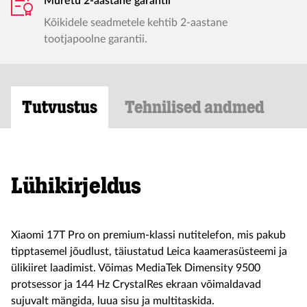
Muretu 2-aastane garantii
Kõikidele seadmetele kehtib 2-aastane
tootjapoolne garantii.
Tutvustus
Tehnilised andmed
Lühikirjeldus
Xiaomi 17T Pro on premium-klassi nutitelefon, mis pakub
tipptasemel jõudlust, täiustatud Leica kaamerasüsteemi ja
ülikiiret laadimist. Võimas MediaTek Dimensity 9500
protsessor ja 144 Hz CrystalRes ekraan võimaldavad
sujuvalt mängida, luua sisu ja multitaskida.