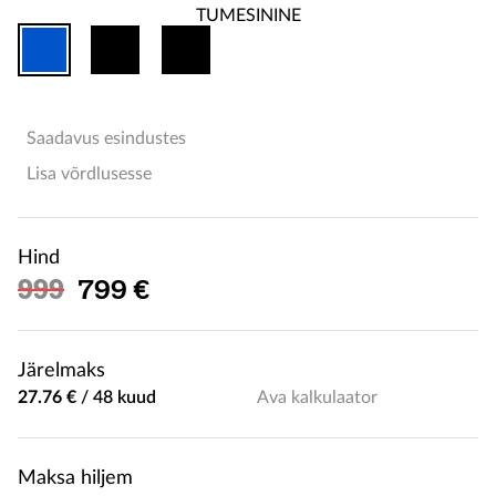
Saadavus esindustes
Lisa võrdlusesse
Hind
Soodushind
999
799 €
Järelmaks
27.76 €
/
48 kuud
Ava kalkulaator
Maksa hiljem