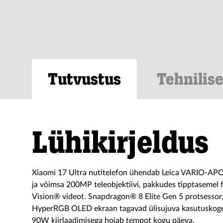
Tutvustus
Tehnilis
Lühikirjeldus
Xiaomi 17 Ultra nutitelefon ühendab Leica VARIO-
ja võimsa 200MP teleobjektiivi, pakkudes tipptasemel 
Vision® videot. Snapdragon® 8 Elite Gen 5 protsesso
HyperRGB OLED ekraan tagavad ülisujuva kasutuskog
90W kiirlaadimisega hoiab tempot kogu päeva.