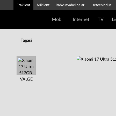
Eraklient
Äriklient
Rahvusvaheline äri
Iseteenindus
Mobiil
Internet
TV
L
Tagasi