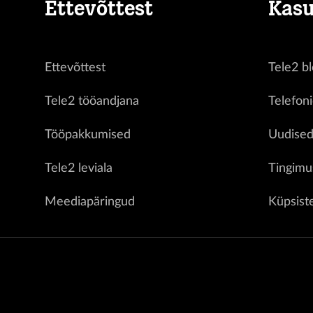
Ettevõttest
Kasu
Ettevõttest
Tele2 bl
Tele2 tööandjana
Telefon
Tööpakkumised
Uudise
Tele2 leviala
Tingimu
Meediapäringud
Küpsist