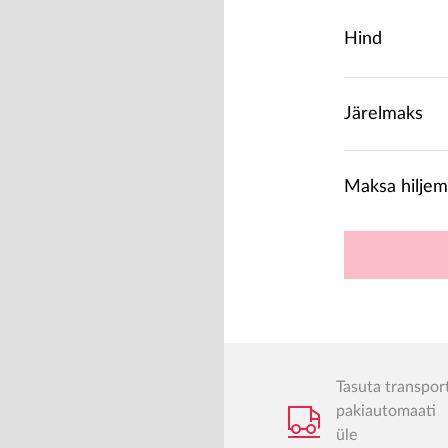
Hind
Järelmaks
Maksa hiljem
Tasuta transpor
pakiautomaati
üle