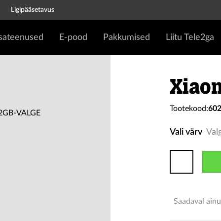
Ligipääsetavus
isateenused
E-pood
Pakkumised
Liitu Tele2ga
Xiaom
Tootekood:
60
Vali värv
Val
Saadaval ainu