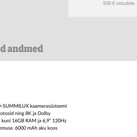
500 € ostudele
ed andmed
APO-SUMMILUX kaamerasüsteemi
fotosid ning 8K ja Dolby
r, kuni 16GB RAM ja 6,9” 120Hz
emuse. 6000 mAh aku koos