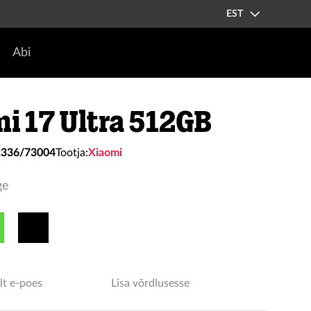
EST
Abi
i 17 Ultra 512GB
2336/73004
Tootja:
Xiaomi
ge
lt e-poes
Lisa võrdlusesse