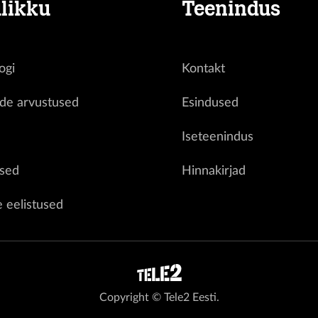
likku
Teenindus
ogi
Kontakt
ide arvustused
Esindused
d
Iseteenindus
sed
Hinnakirjad
e eelistused
Copyright © Tele2 Eesti.