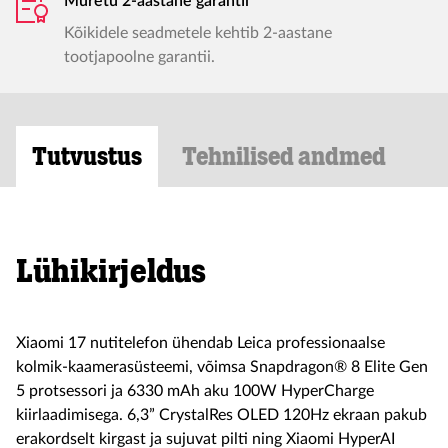
Muretu 2-aastane garantii
Kõikidele seadmetele kehtib 2-aastane
tootjapoolne garantii.
Tutvustus
Tehnilised andmed
Lühikirjeldus
Xiaomi 17 nutitelefon ühendab Leica professionaalse
kolmik-kaamerasüsteemi, võimsa Snapdragon® 8 Elite Gen
5 protsessori ja 6330 mAh aku 100W HyperCharge
kiirlaadimisega. 6,3” CrystalRes OLED 120Hz ekraan pakub
erakordselt kirgast ja sujuvat pilti ning Xiaomi HyperAI