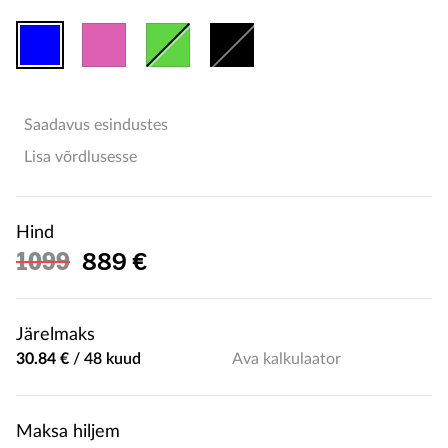
Saadavus esindustes
Lisa võrdlusesse
Hind
Soodushind
1099
889 €
Järelmaks
30.84 €
/
48 kuud
Ava kalkulaator
Maksa hiljem