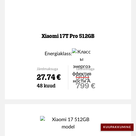
Xiaomi 17T Pro 512GB
Energiaklass:
Järelmaksuga
Täishinnaga
27.74 €
999
Soodushind
799 €
48 kuud
KUUPAKKUMINE