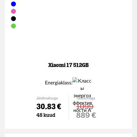
Xiaomi 17 512GB
Energiaklass:
Järelmaksuga
Täishinnaga
30.83 €
1099
Soodushind
889 €
48 kuud