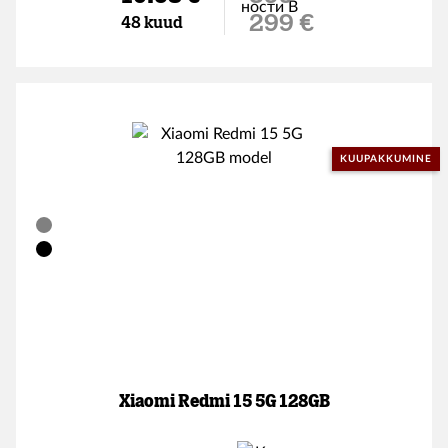
Soodushind
299 €
48 kuud
KUUPAKKUMINE
Xiaomi Redmi 15 5G 128GB