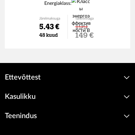
Energiaklass:
Järelmaksuga
Täishinnaga
5.43 €
199
Soodushind
149 €
48 kuud
Ettevõttest
Kasulikku
Teenindus