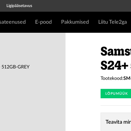
Ligipääsetavus
isateenused
E-pood
Pakkumised
Liitu Tele2ga
Sams
S24+
Tootekood:
SM
LÕPUMÜÜK
Teavita mi