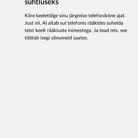
suhtluseks
Kiire keeletõlge sinu järgmise telefonikõne ajal.
Just nii, AI aitab sul telefonis rääkides suhelda
teist keelt rääkivate inimestega. Ja tead mis, see
töötab isegi sõnumeid saates.