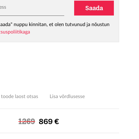
ess
Saada
aada" nuppu kinnitan, et olen tutvunud ja nõustun
tsuspoliitikaga
l
 toode laost otsas
Lisa võrdlusesse
Soodushind
1269
869 €