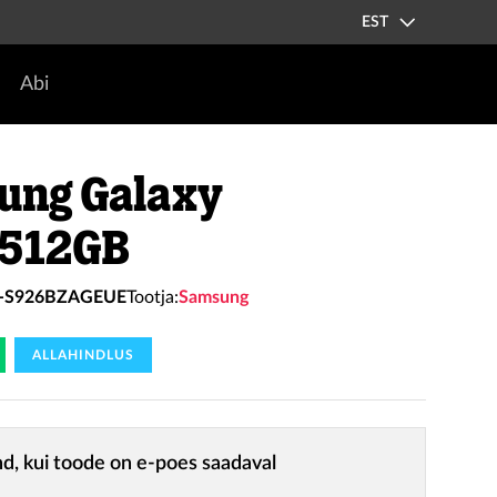
EST
Abi
ung Galaxy
 512GB
-S926BZAGEUE
Tootja:
Samsung
ALLAHINDLUS
nd, kui toode on e-poes saadaval