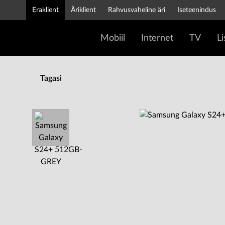
Eraklient
Äriklient
Rahvusvaheline äri
Iseteenindus
Mobiil
Internet
TV
L
Tagasi