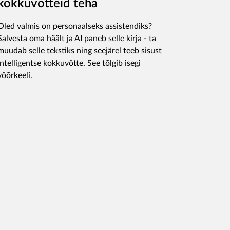
kokkuvõtteid teha
Oled valmis on personaalseks assistendiks?
Salvesta oma häält ja AI paneb selle kirja - ta
muudab selle tekstiks ning seejärel teeb sisust
intelligentse kokkuvõtte. See tõlgib isegi
võõrkeeli.