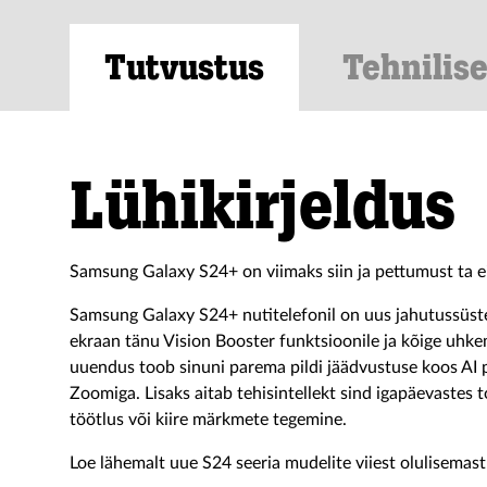
Tutvustus
Tehnilis
Lühikirjeldus
Samsung Galaxy S24+ on viimaks siin ja pettumust ta ei
Samsung Galaxy S24+ nutitelefonil on uus jahutussüste
ekraan tänu Vision Booster funktsioonile ja kõige uhk
uuendus toob sinuni parema pildi jäädvustuse koos AI pi
Zoomiga. Lisaks aitab tehisintellekt sind igapäevastes to
töötlus või kiire märkmete tegemine.
Loe lähemalt uue S24 seeria mudelite viiest olulisema