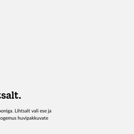
tsalt.
niga. Lihtsalt vali ese ja
 kogemus huvipakkuvate