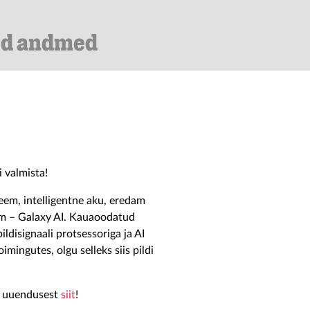
ed andmed
 valmista!
em, intelligentne aku, eredam
em – Galaxy AI. Kauaoodatud
ldisignaali protsessoriga ja AI
imingutes, olgu selleks siis pildi
st uuendusest
siit
!