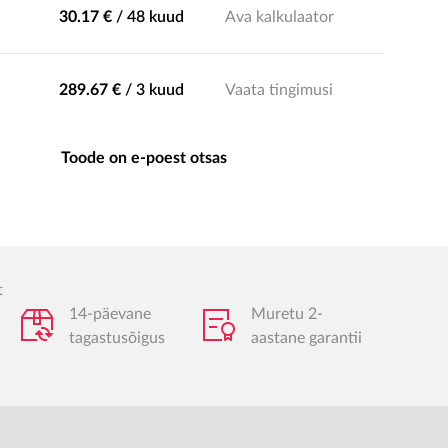
30.17 €
/
48 kuud
Ava kalkulaator
289.67 €
/
3 kuud
Vaata tingimusi
Toode on e-poest otsas
t
14-päevane
Muretu 2-
tagastusõigus
aastane garantii