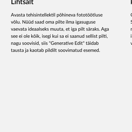
Lihtsalt
Avasta tehisintellektil põhineva fototöötluse
võlu. Nüüd saad oma pilte ilma igasuguse
vaevata ideaalseks muuta, et iga pilt säraks. Aga
see ei ole kõik, isegi kui sa ei saanud sellist pilti,
nagu soovisid, siis "Generative Edit" täidab
tausta ja kaotab pildilt soovimatud esemed.