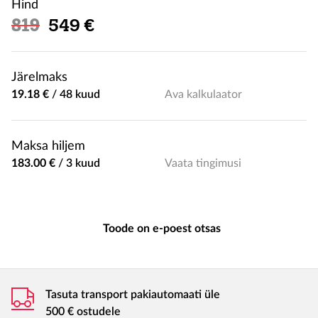
Hind
Soodushind
819
549 €
Järelmaks
19.18 €
/
48 kuud
Ava kalkulaator
Maksa hiljem
183.00 €
/
3 kuud
Vaata tingimusi
Toode on e-poest otsas
Tasuta transport pakiautomaati üle
500 € ostudele