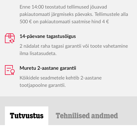
Enne 14:00 teostatud tellimused jõuavad
pakiautomaati järgmiseks päevaks. Tellimustele alla
500 € on pakiautomaati saatmise hind 4 €
14-päevane tagastusõigus
2 nädalat raha tagasi garantii või toote vahetamine
ilma lisatasudeta.
Muretu 2-aastane garantii
Kõikidele seadmetele kehtib 2-aastane
tootjapoolne garantii.
Tutvustus
Tehnilised andmed