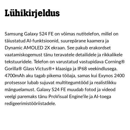
Lühikirjeldus
Samsung Galaxy S24 FE on võimas nutitelefon, millel on
täiustatud AI-funktsioonid, suurepärane kaamera ja
Dynamic AMOLED 2X ekraan. See pakub erakordset
vaatamiskogemust tänu teravatele detailidele ja rikkalikele
tekstuuridele. Telefon on varustatud vastupidava Corning®
Gorilla® Glass Victus®+ klaasiga ja IP68 veekindlusega.
4700mAh aku tagab pikema tööaja, samas kui Exynos 2400
protsessor lubab sujuvat multitegumtööd ja realistlikku
mänguelamust. Galaxy S24 FE muudab fotod ja videod
veelgi paremaks tänu ProVisual Engine'ile ja AI-toega
redigeerimistööriistadele.