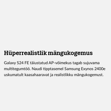
Hüperrealistlik mängukogemus
Galaxy S24 FE täiustatud AP-võimekus tagab sujuvama
multitegumtöö. Naudi tipptasemel Samsung Exynos 2400e
uskumatult kaasahaaravat ja realistlikku mängukogemust.