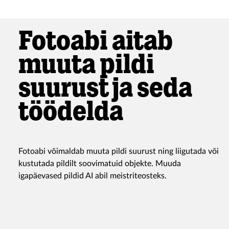
Fotoabi aitab
muuta pildi
suurust ja seda
töödelda
Fotoabi võimaldab muuta pildi suurust ning liigutada või
kustutada pildilt soovimatuid objekte. Muuda
igapäevased pildid AI abil meistriteosteks.