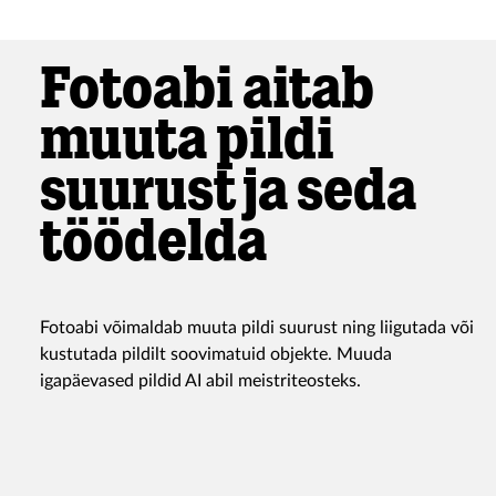
Fotoabi aitab
muuta pildi
suurust ja seda
töödelda
Fotoabi võimaldab muuta pildi suurust ning liigutada või
kustutada pildilt soovimatuid objekte. Muuda
igapäevased pildid AI abil meistriteosteks.