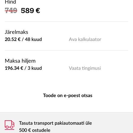
Hind
Soodushind
749
589 €
Järelmaks
20.52 €
/
48 kuud
Ava kalkulaator
Maksa hiljem
196.34 €
/
3 kuud
Vaata tingimusi
Toode on e-poest otsas
Tasuta transport pakiautomaati üle
500 € ostudele