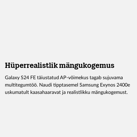
Hüperrealistlik mängukogemus
Galaxy S24 FE täiustatud AP-võimekus tagab sujuvama
multitegumtöö. Naudi tipptasemel Samsung Exynos 2400e
uskumatult kaasahaaravat ja realistlikku mängukogemust.