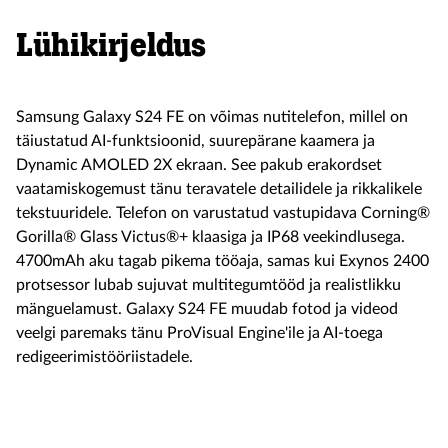
Lühikirjeldus
Samsung Galaxy S24 FE on võimas nutitelefon, millel on
täiustatud AI-funktsioonid, suurepärane kaamera ja
Dynamic AMOLED 2X ekraan. See pakub erakordset
vaatamiskogemust tänu teravatele detailidele ja rikkalikele
tekstuuridele. Telefon on varustatud vastupidava Corning®
Gorilla® Glass Victus®+ klaasiga ja IP68 veekindlusega.
4700mAh aku tagab pikema tööaja, samas kui Exynos 2400
protsessor lubab sujuvat multitegumtööd ja realistlikku
mänguelamust. Galaxy S24 FE muudab fotod ja videod
veelgi paremaks tänu ProVisual Engine'ile ja AI-toega
redigeerimistööriistadele.