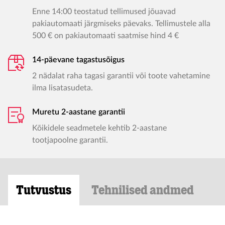
Enne 14:00 teostatud tellimused jõuavad
pakiautomaati järgmiseks päevaks. Tellimustele alla
500 € on pakiautomaati saatmise hind 4 €
14-päevane tagastusõigus
2 nädalat raha tagasi garantii või toote vahetamine
ilma lisatasudeta.
Muretu 2-aastane garantii
Kõikidele seadmetele kehtib 2-aastane
tootjapoolne garantii.
Tutvustus
Tehnilised andmed