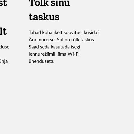
st
Tõlk sinu
taskus
lt
Tahad kohalikelt soovitusi küsida?
Ära muretse! Sul on tõlk taskus.
tluse
Saad seda kasutada isegi
lennurežiimil, ilma Wi-Fi
ühja
ühenduseta.