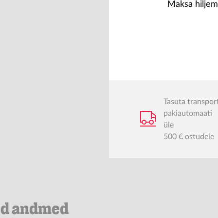
Maksa hiljem
Tasuta transpor
pakiautomaati
üle
500 € ostudele
ed andmed