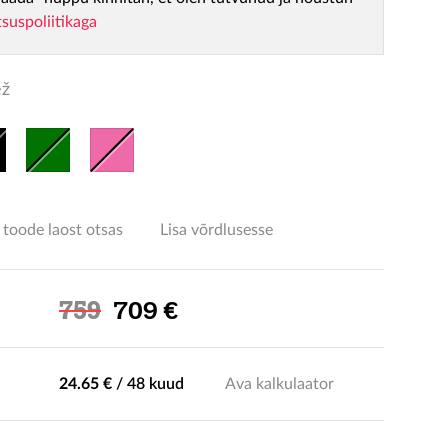
tsuspoliitikaga
ž
 toode laost otsas
Lisa võrdlusesse
Soodushind
759
709 €
24.65 €
/
48 kuud
Ava kalkulaator