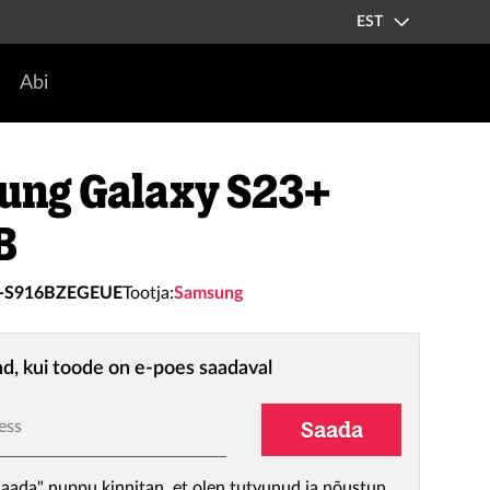
EST
Abi
ung Galaxy S23+
B
-S916BZEGEUE
Tootja:
Samsung
nd, kui toode on e-poes saadaval
ess
Saada
aada" nuppu kinnitan, et olen tutvunud ja nõustun