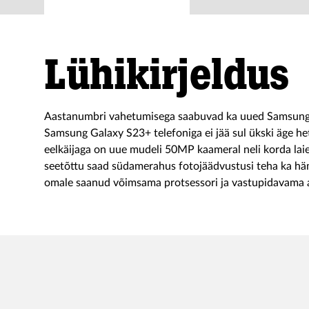
Lühikirjeldus
Aastanumbri vahetumisega saabuvad ka uued Samsungi
Samsung Galaxy S23+ telefoniga ei jää sul ükski äge he
eelkäijaga on uue mudeli 50MP kaameral neli korda lai
seetõttu saad südamerahus fotojäädvustusi teha ka hä
omale saanud võimsama protsessori ja vastupidavama 