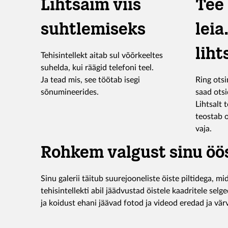
Lihtsaim viis
Tee 
suhtlemiseks
leia
liht
Tehisintellekt aitab sul võõrkeeltes
suhelda, kui räägid telefoni teel.
Ja tead mis, see töötab isegi
Ring ots
sõnumineerides.
saad otsi
Lihtsalt 
teostab o
vaja.
Rohkem valgust sinu öö
Sinu galerii täitub suurejooneliste öiste piltidega, m
tehisintellekti abil jäädvustad öistele kaadritele selge
ja koidust ehani jäävad fotod ja videod eredad ja värv