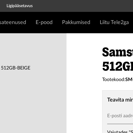
Ligipääsetavus
isateenused
E-pood
Pakkumised
Liitu Tele2ga
Sams
512G
Tootekood:
SM
Teavita mi
E-posti aadr
Vajutades "S