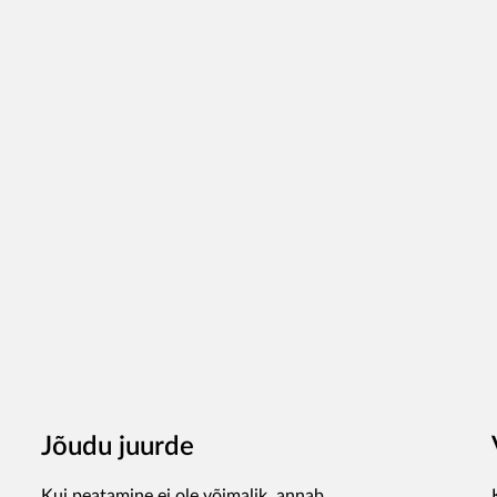
Jõudu juurde
Kui peatamine ei ole võimalik, annab