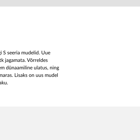
 S seeria mudelid. Uue
tk jagamata. Võrreldes
em dünaamiline ulatus, ning
maras. Lisaks on uus mudel
aku.