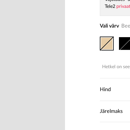
Tele2
privaa
Vali värv
Bee
Hetkel on see
Hind
Järelmaks