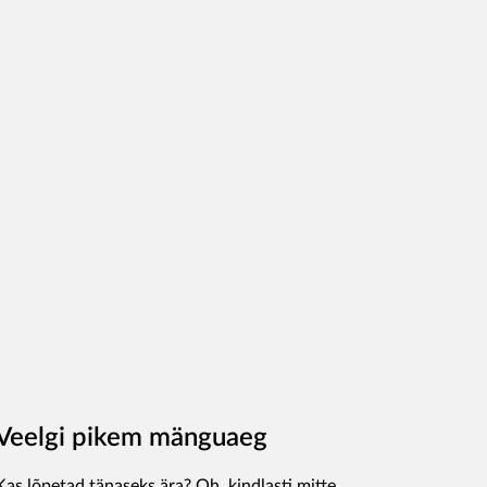
Veelgi pikem mänguaeg
Kas lõpetad tänaseks ära? Oh, kindlasti mitte.