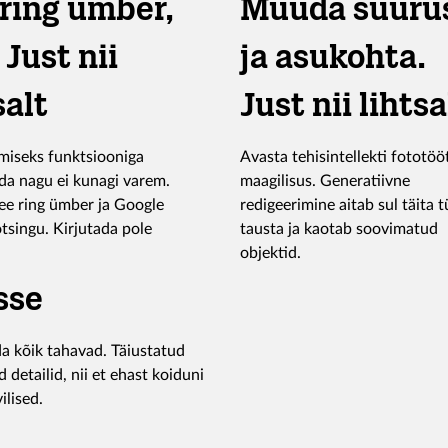
ring ümber,
Muuda suuru
. Just nii
ja asukohta.
salt
Just nii lihtsa
imiseks funktsiooniga
Avasta tehisintellekti fototöö
da nagu ei kunagi varem.
maagilisus. Generatiivne
tee ring ümber ja Google
redigeerimine aitab sul täita t
tsingu. Kirjutada pole
tausta ja kaotab soovimatud
objektid.
sse
ida kõik tahavad. Täiustatud
d detailid, nii et ehast koiduni
ilised.