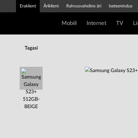
Eraklient
Äriklient
Rahvusvaheline äri
Iseteenindus
Mobiil
Internet
TV
L
Tagasi