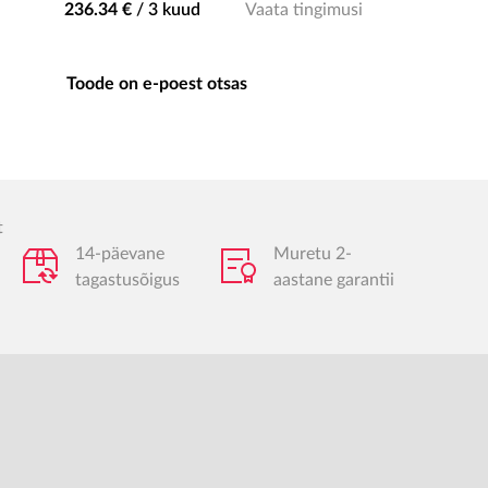
236.34 €
/
3 kuud
Vaata tingimusi
Toode on e-poest otsas
t
14-päevane
Muretu 2-
tagastusõigus
aastane garantii