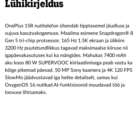
Lühikirjeldus
OnePlus 15R nutitelefon ühendab tipptasemel jõudluse ja
sujuva kasutuskogemuse. Maailma esimene Snapdragon® 8
Gen 5 tri-chip protsessor, 165 Hz 1.5K ekraan ja ülikiire
3200 Hz puutetundlikkus tagavad maksimaalse kiiruse nii
igapäevakasutuses kui ka mängides. Mahukas 7400 mAh
aku koos 80 W SUPERVOOC kiirlaadimisega peab vastu ka
kõige pikemad päevad. 50 MP Sony kaamera ja 4K 120 FPS
SlowMo jäädvustavad iga hetke detailselt, samas kui
OxygenOS 16 nutikad AI-funktsioonid muudavad töö ja
loovuse lihtsamaks.
Soodus
749
649 €
Seadmed
hind
Toode on e-poest otsas