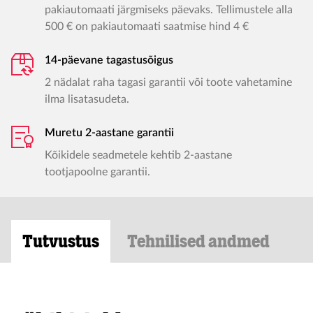
pakiautomaati järgmiseks päevaks. Tellimustele alla
500 € on pakiautomaati saatmise hind 4 €
14-päevane tagastusõigus
2 nädalat raha tagasi garantii või toote vahetamine
ilma lisatasudeta.
Muretu 2-aastane garantii
Kõikidele seadmetele kehtib 2-aastane
tootjapoolne garantii.
Tutvustus
Tehnilised andmed