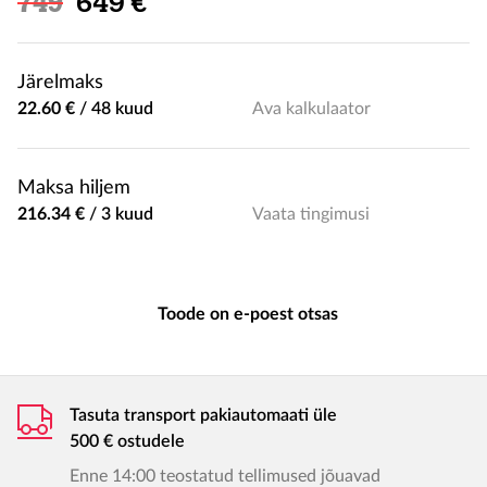
Soodushind
749
649 €
Järelmaks
22.60 €
/
48 kuud
Ava kalkulaator
Maksa hiljem
216.34 €
/
3 kuud
Vaata tingimusi
Toode on e-poest otsas
Tasuta transport pakiautomaati üle
500 € ostudele
Enne 14:00 teostatud tellimused jõuavad