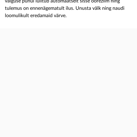
valguse puhul lülitub automaatselt sisse öörežiim ning
tulemus on ennenägematult ilus. Unusta välk ning naudi
loomulikult eredamaid värve.