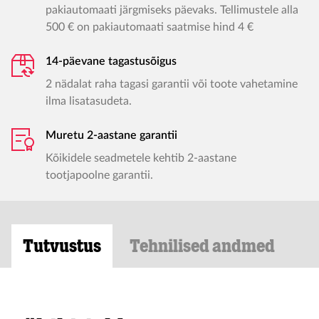
pakiautomaati järgmiseks päevaks. Tellimustele alla
500 € on pakiautomaati saatmise hind 4 €
14-päevane tagastusõigus
2 nädalat raha tagasi garantii või toote vahetamine
ilma lisatasudeta.
Muretu 2-aastane garantii
Kõikidele seadmetele kehtib 2-aastane
tootjapoolne garantii.
Tutvustus
Tehnilised andmed