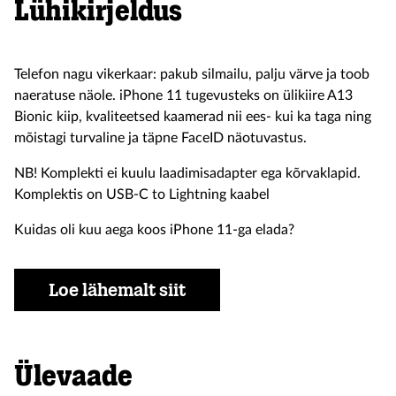
Lühikirjeldus
Telefon nagu vikerkaar: pakub silmailu, palju värve ja toob
naeratuse näole. iPhone 11 tugevusteks on ülikiire A13
Bionic kiip, kvaliteetsed kaamerad nii ees- kui ka taga ning
mõistagi turvaline ja täpne FaceID näotuvastus.
NB! Komplekti ei kuulu laadimisadapter ega kõrvaklapid.
Komplektis on USB-C to Lightning kaabel
Kuidas oli kuu aega koos iPhone 11-ga elada?
Loe lähemalt siit
Ülevaade