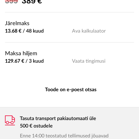
Soodushind
399
389 €
Järelmaks
13.68 €
/
48 kuud
Ava kalkulaator
Maksa hiljem
129.67 €
/
3 kuud
Vaata tingimusi
Toode on e-poest otsas
Tasuta transport pakiautomaati üle
500 € ostudele
Enne 14:00 teostatud tellimused jõuavad