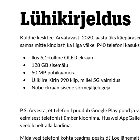
Lühikirjeldus
Kuldne kesktee. Arvatavasti 2020. aasta üks käepärasema
samas mitte kindlasti ka liiga väike. P40 telefoni kasuks
Ilus 6,1-tolline OLED ekraan
128 GB sisemälu
50 MP põhikaamera
Ülikiire Kirin 990 kiip, millel 5G valmidus
Nobe ekraanisisene sõrmejäljelugeja
P.S. Arvesta, et telefonil puudub Google Play pood ja v
eelmisest telefonist ümber kloonima, Huawei AppGaller
veebilehelt alla laadima.
Mida veel telefoni kohta teadma peaksid? Loe lähemal