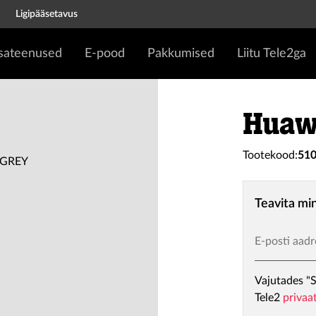
Ligipääsetavus
isateenused
E-pood
Pakkumised
Liitu Tele2ga
Huaw
Tootekood:
51
Teavita mi
E-posti aadr
Vajutades "S
Tele2
privaa