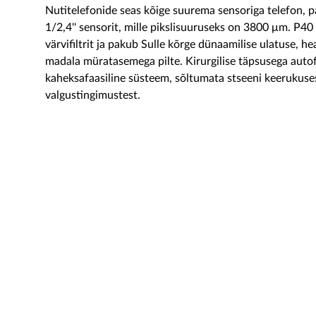
Nutitelefonide seas kõige suurema sensoriga telefon, 
1/2,4'' sensorit, mille pikslisuuruseks on 3800 μm. P4
värvifiltrit ja pakub Sulle kõrge dünaamilise ulatuse, he
madala müratasemega pilte. Kirurgilise täpsusega aut
kaheksafaasiline süsteem, sõltumata stseeni keerukuses
valgustingimustest.