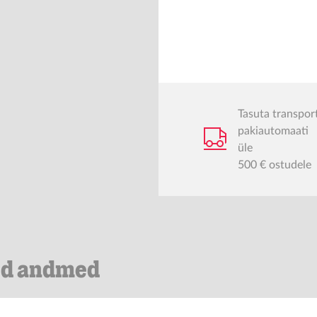
Tasuta transpor
pakiautomaati
üle
500 € ostudele
ed andmed