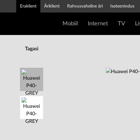
Eraklient
Äriklient
Rahvusvaheline äri
Iseteenindus
Mobiil
Internet
TV
L
Tagasi