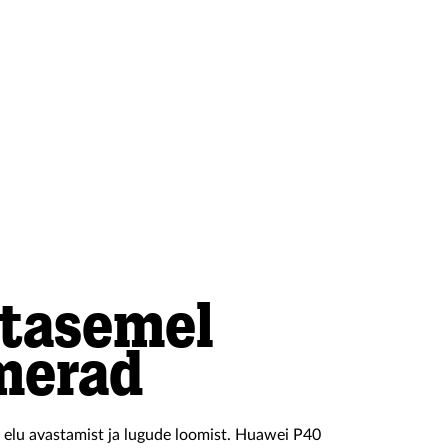
tasemel
merad
 elu avastamist ja lugude loomist. Huawei P40