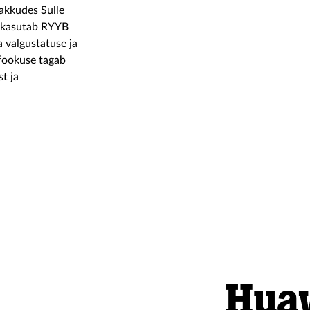
pakkudes Sulle
0 kasutab RYYB
a valgustatuse ja
ofookuse tagab
t ja
Hua