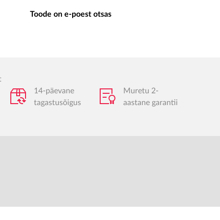
Toode on e-poest otsas
t
14-päevane
Muretu 2-
tagastusõigus
aastane garantii