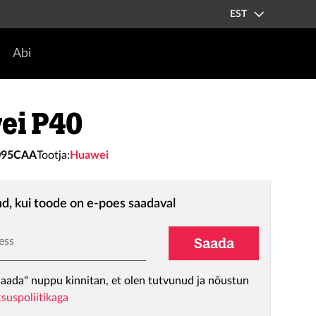
EST
Abi
ei P40
095CAA
Tootja:
Huawei
nd, kui toode on e-poes saadaval
ess
Saada
aada" nuppu kinnitan, et olen tutvunud ja nõustun
tsuspoliitikaga