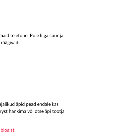
id telefone. Pole liiga suur ja
 räägivad:
ajalikud äpid pead endale kas
yst hankima või otse äpi tootja
t
blogist
!