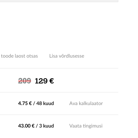
l
 toode laost otsas
Lisa võrdlusesse
Soodushind
209
129 €
4.75 €
/
48 kuud
Ava kalkulaator
43.00 €
/
3 kuud
Vaata tingimusi