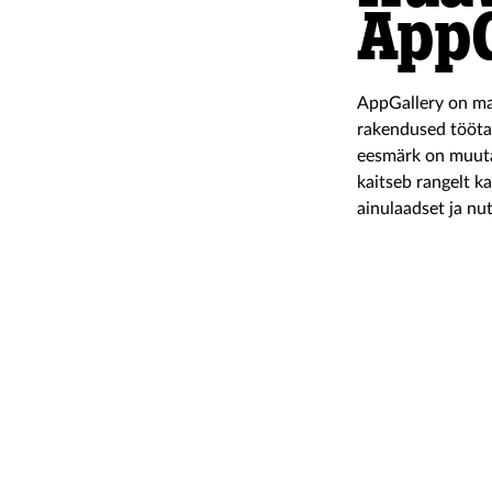
AppG
AppGallery on maa
rakendused tööta
eesmärk on muuta
kaitseb rangelt ka
ainulaadset ja nu