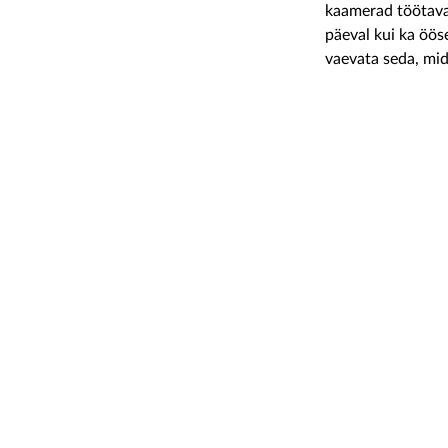
kaamerad töötavad
päeval kui ka ööse
vaevata seda, mida