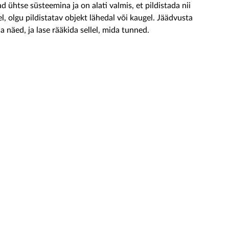
 ühtse süsteemina ja on alati valmis, et pildistada nii
l, olgu pildistatav objekt lähedal või kaugel. Jäädvusta
 näed, ja lase rääkida sellel, mida tunned.